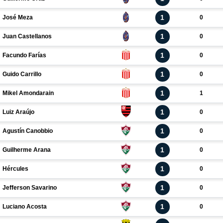
1
José Meza
0
1
Juan Castellanos
0
1
Facundo Farías
0
1
Guido Carrillo
0
1
Mikel Amondarain
1
1
Luiz Araújo
0
1
Agustín Canobbio
0
1
Guilherme Arana
0
1
Hércules
0
1
Jefferson Savarino
0
1
Luciano Acosta
0