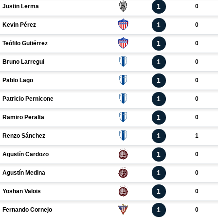
1
Justin Lerma
0
1
Kevin Pérez
0
1
Teófilo Gutiérrez
0
1
Bruno Larregui
0
1
Pablo Lago
0
1
Patricio Pernicone
0
1
Ramiro Peralta
0
1
Renzo Sánchez
1
1
Agustín Cardozo
0
1
Agustín Medina
0
1
Yoshan Valois
0
1
Fernando Cornejo
0