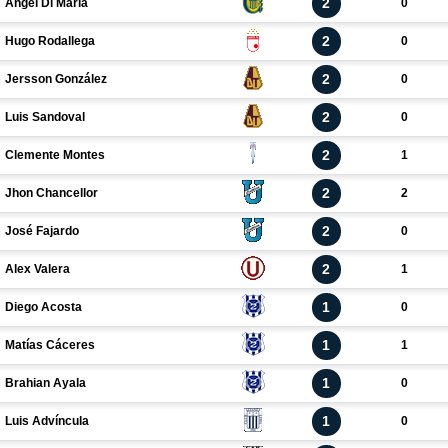
2
Ángel Di María
0
2
Hugo Rodallega
0
2
Jersson González
0
2
Luis Sandoval
0
2
Clemente Montes
1
2
Jhon Chancellor
2
2
José Fajardo
0
2
Alex Valera
1
1
Diego Acosta
0
1
Matías Cáceres
1
1
Brahian Ayala
0
1
Luis Adví­ncula
0