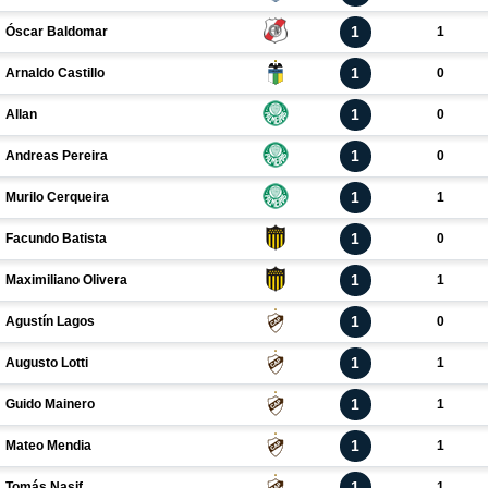
1
Óscar Baldomar
1
1
Arnaldo Castillo
0
1
Allan
0
1
Andreas Pereira
0
1
Murilo Cerqueira
1
1
Facundo Batista
0
1
Maximiliano Olivera
1
1
Agustín Lagos
0
1
Augusto Lotti
1
1
Guido Mainero
1
1
Mateo Mendia
1
1
Tomás Nasif
1