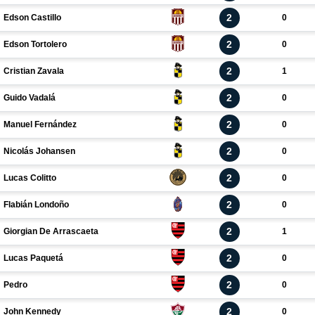
2
Edson Castillo
0
2
Edson Tortolero
0
2
Cristian Zavala
1
2
Guido Vadalá
0
2
Manuel Fernández
0
2
Nicolás Johansen
0
2
Lucas Colitto
0
2
Flabián Londoño
0
2
Giorgian De Arrascaeta
1
2
Lucas Paquetá
0
2
Pedro
0
2
John Kennedy
0