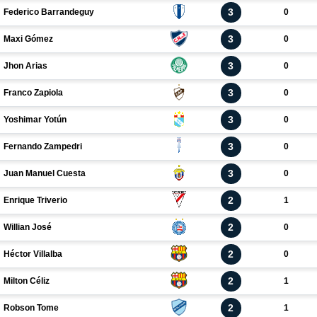
3
Federico Barrandeguy
0
3
Maxi Gómez
0
3
Jhon Arias
0
3
Franco Zapiola
0
3
Yoshimar Yotún
0
3
Fernando Zampedri
0
3
Juan Manuel Cuesta
0
2
Enrique Triverio
1
2
Willian José
0
2
Héctor Villalba
0
2
Milton Céliz
1
2
Robson Tome
1