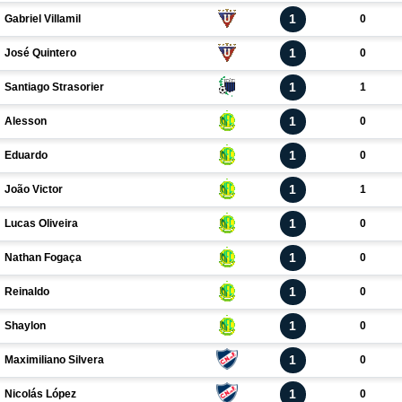
1
Gabriel Villamil
0
1
José Quintero
0
1
Santiago Strasorier
1
1
Alesson
0
1
Eduardo
0
1
João Victor
1
1
Lucas Oliveira
0
1
Nathan Fogaça
0
1
Reinaldo
0
1
Shaylon
0
1
Maximiliano Silvera
0
1
Nicolás López
0