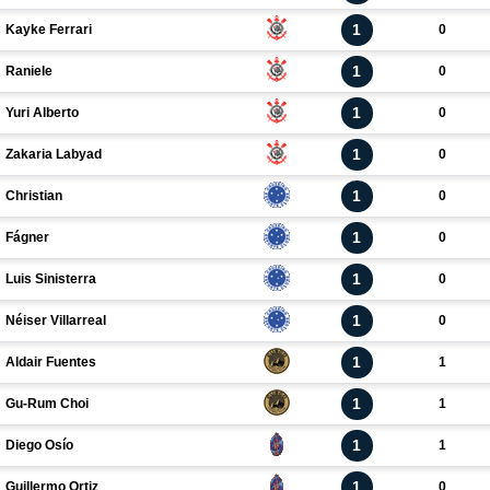
1
Kayke Ferrari
0
1
Raniele
0
1
Yuri Alberto
0
1
Zakaria Labyad
0
1
Christian
0
1
Fágner
0
1
Luis Sinisterra
0
1
Néiser Villarreal
0
1
Aldair Fuentes
1
1
Gu-Rum Choi
1
1
Diego Osío
1
1
Guillermo Ortiz
0