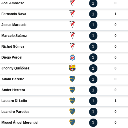
1
Joel Amoroso
0
1
Fernando Nava
1
1
Jesus Maraude
0
1
Marcelo Suárez
0
1
Richet Gómez
0
1
Diego Porcel
0
1
Jhonny Quiñónez
0
1
Adam Bareiro
0
1
Ander Herrera
0
1
Lautaro Di Lollo
1
1
Leandro Paredes
0
1
Miguel Ángel Merentiel
0