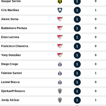
1
Gaspar Servio
0
1
Cris Martínez
1
1
Alexis Serna
0
1
Baldomero Perlaza
0
1
Enzo Larrosa
0
1
Francisco Chaverra
0
1
Yony González
0
1
Diego Crego
0
1
Fabrizio Sartori
1
1
Leonel Bucca
0
1
Djorkaeff Reasco
0
1
Jordy Alcívar
1