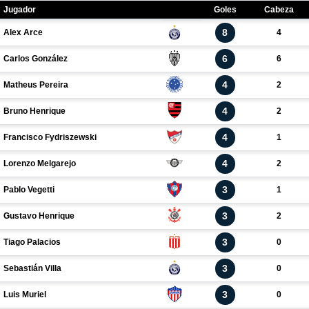
Jugador
Goles
Cabeza
8
Alex Arce
4
6
Carlos González
6
4
Matheus Pereira
2
4
Bruno Henrique
2
4
Francisco Fydriszewski
1
4
Lorenzo Melgarejo
2
3
Pablo Vegetti
1
3
Gustavo Henrique
2
3
Tiago Palacios
0
3
Sebastián Villa
0
3
Luis Muriel
0