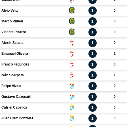
1
Alejo Veliz
0
1
Marco Ruben
0
1
Vicente Pizarro
0
1
Alexis Zapata
0
1
Emanuel Olivera
1
1
Franco Fagúndez
0
1
Iván Scarpeta
1
1
Felipe Vizeu
0
1
Gustavo Cazonatti
0
1
Catriel Cabellos
0
1
Juan Cruz González
0