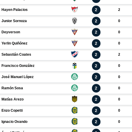
2
Hayen Palacios
2
2
Junior Sornoza
0
2
Deyverson
0
2
Yerlin Quiñónez
0
2
Sebastián Coates
2
2
Francisco González
0
2
José Manuel López
0
2
Ramón Sosa
0
2
Matías Arezo
0
2
Enzo Copetti
0
2
Ignacio Ovando
0