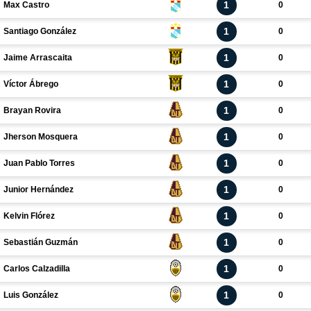
1
Max Castro
0
1
Santiago González
0
1
Jaime Arrascaita
0
1
Víctor Ábrego
0
1
Brayan Rovira
0
1
Jherson Mosquera
0
1
Juan Pablo Torres
0
1
Junior Hernández
0
1
Kelvin Flórez
0
1
Sebastián Guzmán
0
1
Carlos Calzadilla
0
1
Luis González
0