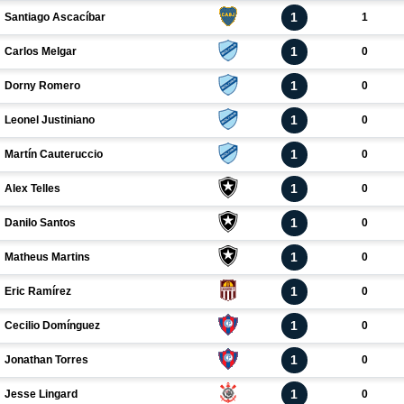
1
Santiago Ascacíbar
1
1
Carlos Melgar
0
1
Dorny Romero
0
1
Leonel Justiniano
0
1
Martín Cauteruccio
0
1
Alex Telles
0
1
Danilo Santos
0
1
Matheus Martins
0
1
Eric Ramírez
0
1
Cecilio Domínguez
0
1
Jonathan Torres
0
1
Jesse Lingard
0