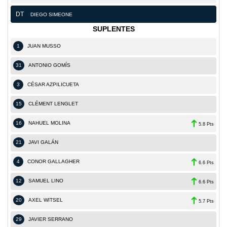
DT
DIEGO SIMEONE
SUPLENTES
1
JUAN MUSSO
31
ANTONIO GOMÍS
3
CÉSAR AZPILICUETA
15
CLÉMENT LENGLET
16
NAHUEL MOLINA
5.8 Pts
21
JAVI GALÁN
4
CONOR GALLAGHER
6.6 Pts
12
SAMUEL LINO
6.6 Pts
20
AXEL WITSEL
5.7 Pts
29
JAVIER SERRANO