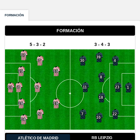
FORMACIÓN
FORMACIÓN
5 - 3 - 2
3 - 4 - 3
17
39
7
30
4
23
10
8
2
6
11
23
13
1
18
24
19
5
7
22
10
14
RB LEIPZIG
ATLÉTICO DE MADRID