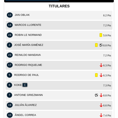
TITULARES
13
JAN OBLAK
6.2 Pts
14
MARCOS LLORENTE
7.2 Pts
24
ROBIN LE NORMAND
5.9 Pts
2
JOSÉ MARÍA GIMÉNEZ
8.8 Pts
23
REINILDO MANDAVA
7.2 Pts
17
RODRIGO RIQUELME
6.3 Pts
5
RODRIGO DE PAUL
6.3 Pts
6
KOKE
C
7.3 Pts
7
ANTOINE GRIEZMANN
8.8 Pts
19
JULIÁN ÁLVAREZ
6.6 Pts
10
ÁNGEL CORREA
7.4 Pts