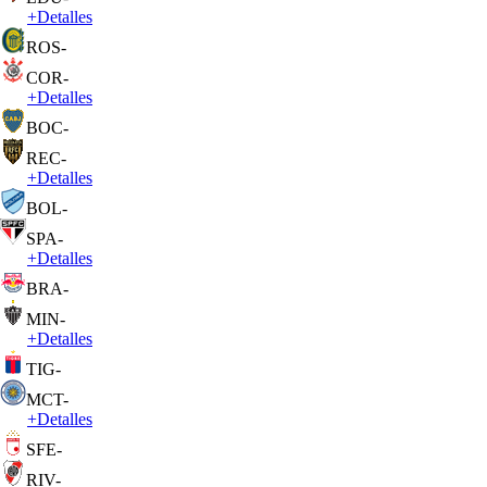
+
Detalles
ROS
-
COR
-
+
Detalles
BOC
-
REC
-
+
Detalles
BOL
-
SPA
-
+
Detalles
BRA
-
MIN
-
+
Detalles
TIG
-
MCT
-
+
Detalles
SFE
-
RIV
-