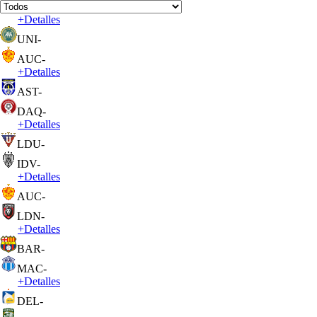
+
Detalles
UNI
-
AUC
-
+
Detalles
AST
-
DAQ
-
+
Detalles
LDU
-
IDV
-
+
Detalles
AUC
-
LDN
-
+
Detalles
BAR
-
MAC
-
+
Detalles
DEL
-