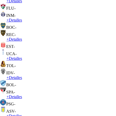
+
Detalles
FLU
-
INM
-
+
Detalles
BOC
-
REC
-
+
Detalles
EST
-
UCA
-
+
Detalles
TOL
-
IDV
-
+
Detalles
BOL
-
SPA
-
+
Detalles
PSG
-
ASV
-
+
Detalles