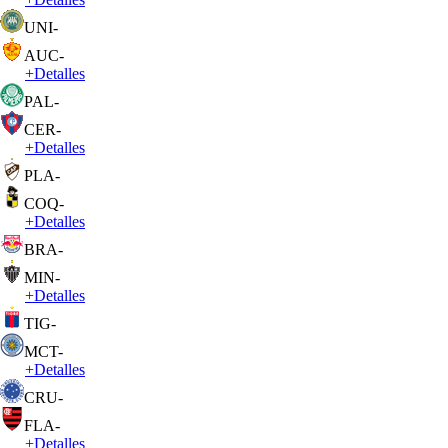
UNI
-
AUC
-
+
Detalles
PAL
-
CER
-
+
Detalles
PLA
-
COQ
-
+
Detalles
BRA
-
MIN
-
+
Detalles
TIG
-
MCT
-
+
Detalles
CRU
-
FLA
-
+
Detalles