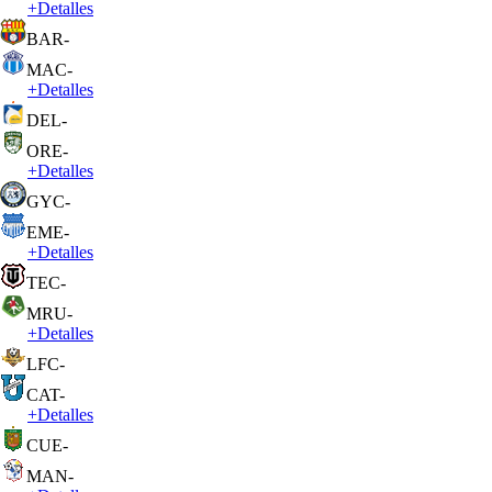
+
Detalles
BAR
-
MAC
-
+
Detalles
DEL
-
ORE
-
+
Detalles
GYC
-
EME
-
+
Detalles
TEC
-
MRU
-
+
Detalles
LFC
-
CAT
-
+
Detalles
CUE
-
MAN
-