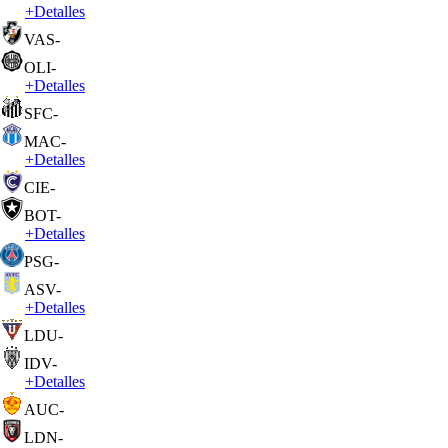
+
Detalles
VAS
-
OLI
-
+
Detalles
SFC
-
MAC
-
+
Detalles
CIE
-
BOT
-
+
Detalles
PSG
-
ASV
-
+
Detalles
LDU
-
IDV
-
+
Detalles
AUC
-
LDN
-