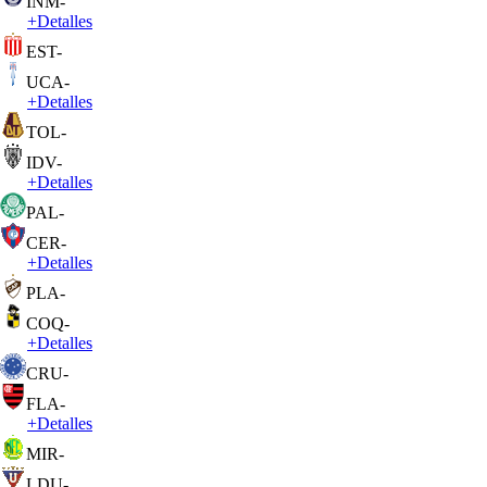
INM
-
+
Detalles
EST
-
UCA
-
+
Detalles
TOL
-
IDV
-
+
Detalles
PAL
-
CER
-
+
Detalles
PLA
-
COQ
-
+
Detalles
CRU
-
FLA
-
+
Detalles
MIR
-
LDU
-