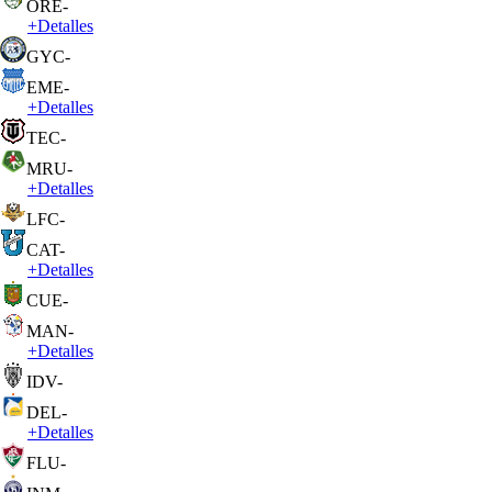
ORE
-
+
Detalles
GYC
-
EME
-
+
Detalles
TEC
-
MRU
-
+
Detalles
LFC
-
CAT
-
+
Detalles
CUE
-
MAN
-
+
Detalles
IDV
-
DEL
-
+
Detalles
FLU
-