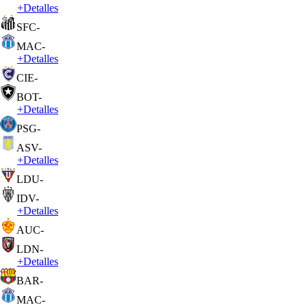
+
Detalles
SFC
-
MAC
-
+
Detalles
CIE
-
BOT
-
+
Detalles
PSG
-
ASV
-
+
Detalles
LDU
-
IDV
-
+
Detalles
AUC
-
LDN
-
+
Detalles
BAR
-
MAC
-