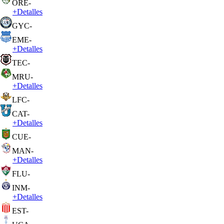
ORE
-
+
Detalles
GYC
-
EME
-
+
Detalles
TEC
-
MRU
-
+
Detalles
LFC
-
CAT
-
+
Detalles
CUE
-
MAN
-
+
Detalles
FLU
-
INM
-
+
Detalles
EST
-