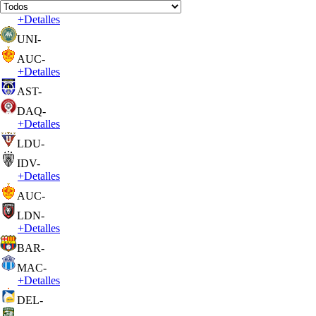
+
Detalles
UNI
-
AUC
-
+
Detalles
AST
-
DAQ
-
+
Detalles
LDU
-
IDV
-
+
Detalles
AUC
-
LDN
-
+
Detalles
BAR
-
MAC
-
+
Detalles
DEL
-