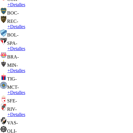
+
Detalles
BOC
-
REC
-
+
Detalles
BOL
-
SPA
-
+
Detalles
BRA
-
MIN
-
+
Detalles
TIG
-
MCT
-
+
Detalles
SFE
-
RIV
-
+
Detalles
VAS
-
OLI
-