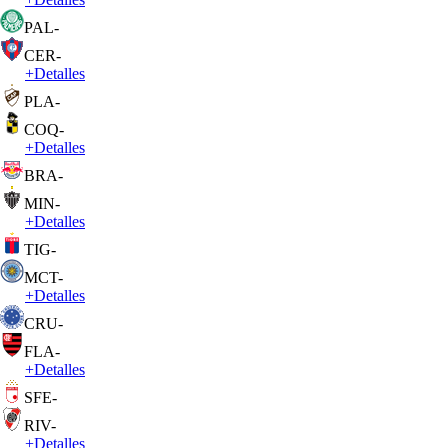
PAL
-
CER
-
+
Detalles
PLA
-
COQ
-
+
Detalles
BRA
-
MIN
-
+
Detalles
TIG
-
MCT
-
+
Detalles
CRU
-
FLA
-
+
Detalles
SFE
-
RIV
-
+
Detalles