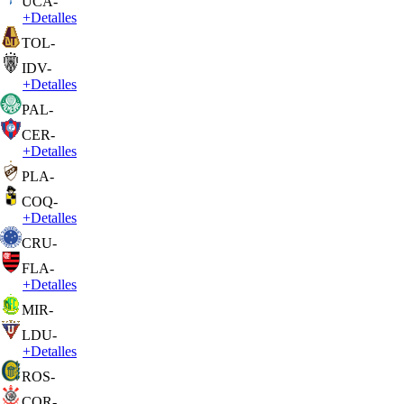
UCA
-
+
Detalles
TOL
-
IDV
-
+
Detalles
PAL
-
CER
-
+
Detalles
PLA
-
COQ
-
+
Detalles
CRU
-
FLA
-
+
Detalles
MIR
-
LDU
-
+
Detalles
ROS
-
COR
-