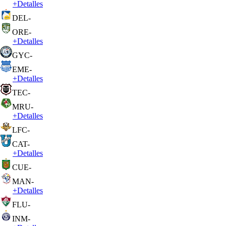
+
Detalles
DEL
-
ORE
-
+
Detalles
GYC
-
EME
-
+
Detalles
TEC
-
MRU
-
+
Detalles
LFC
-
CAT
-
+
Detalles
CUE
-
MAN
-
+
Detalles
FLU
-
INM
-