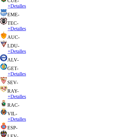
CUE
-
+
Detalles
EME
-
TEC
-
+
Detalles
AUC
-
LDU
-
+
Detalles
ALV
-
GET
-
+
Detalles
SEV
-
RAY
-
+
Detalles
RAC
-
VIL
-
+
Detalles
ESP
-
LEV
-