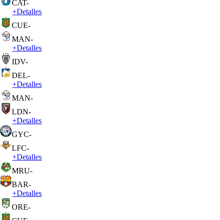
CAT
-
+
Detalles
CUE
-
MAN
-
+
Detalles
IDV
-
DEL
-
+
Detalles
MAN
-
LDN
-
+
Detalles
GYC
-
LFC
-
+
Detalles
MRU
-
BAR
-
+
Detalles
ORE
-