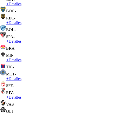
+
Detalles
BOC
-
REC
-
+
Detalles
BOL
-
SPA
-
+
Detalles
BRA
-
MIN
-
+
Detalles
TIG
-
MCT
-
+
Detalles
SFE
-
RIV
-
+
Detalles
VAS
-
OLI
-