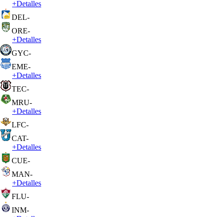
+
Detalles
DEL
-
ORE
-
+
Detalles
GYC
-
EME
-
+
Detalles
TEC
-
MRU
-
+
Detalles
LFC
-
CAT
-
+
Detalles
CUE
-
MAN
-
+
Detalles
FLU
-
INM
-