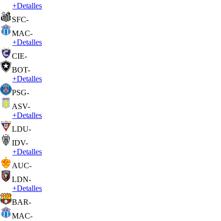
+
Detalles
SFC
-
MAC
-
+
Detalles
CIE
-
BOT
-
+
Detalles
PSG
-
ASV
-
+
Detalles
LDU
-
IDV
-
+
Detalles
AUC
-
LDN
-
+
Detalles
BAR
-
MAC
-