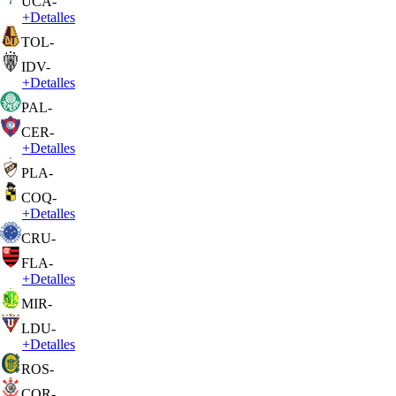
UCA
-
+
Detalles
TOL
-
IDV
-
+
Detalles
PAL
-
CER
-
+
Detalles
PLA
-
COQ
-
+
Detalles
CRU
-
FLA
-
+
Detalles
MIR
-
LDU
-
+
Detalles
ROS
-
COR
-