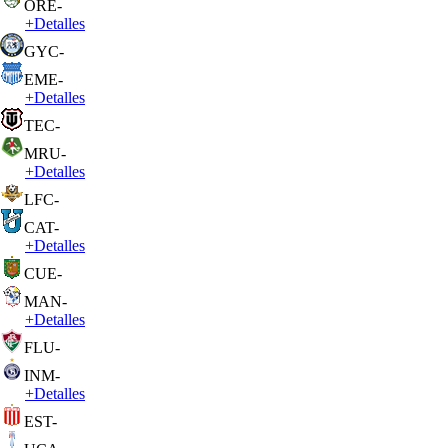
ORE
-
+
Detalles
GYC
-
EME
-
+
Detalles
TEC
-
MRU
-
+
Detalles
LFC
-
CAT
-
+
Detalles
CUE
-
MAN
-
+
Detalles
FLU
-
INM
-
+
Detalles
EST
-