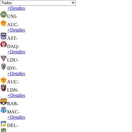
+
Detalles
UNI
-
AUC
-
+
Detalles
AST
-
DAQ
-
+
Detalles
LDU
-
IDV
-
+
Detalles
AUC
-
LDN
-
+
Detalles
BAR
-
MAC
-
+
Detalles
DEL
-