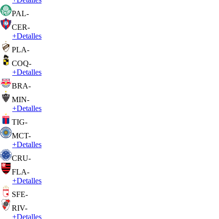
PAL
-
CER
-
+
Detalles
PLA
-
COQ
-
+
Detalles
BRA
-
MIN
-
+
Detalles
TIG
-
MCT
-
+
Detalles
CRU
-
FLA
-
+
Detalles
SFE
-
RIV
-
+
Detalles