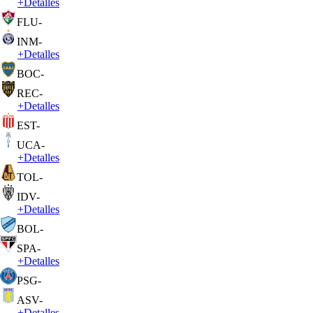
+
Detalles
FLU
-
INM
-
+
Detalles
BOC
-
REC
-
+
Detalles
EST
-
UCA
-
+
Detalles
TOL
-
IDV
-
+
Detalles
BOL
-
SPA
-
+
Detalles
PSG
-
ASV
-
+
Detalles