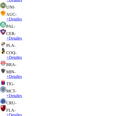
UNI
-
AUC
-
+
Detalles
PAL
-
CER
-
+
Detalles
PLA
-
COQ
-
+
Detalles
BRA
-
MIN
-
+
Detalles
TIG
-
MCT
-
+
Detalles
CRU
-
FLA
-
+
Detalles