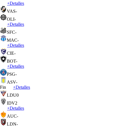
+
Detalles
VAS
-
OLI
-
+
Detalles
SFC
-
MAC
-
+
Detalles
CIE
-
BOT
-
+
Detalles
PSG
-
ASV
-
Fin
+
Detalles
LDU
0
IDV
2
+
Detalles
AUC
-
LDN
-