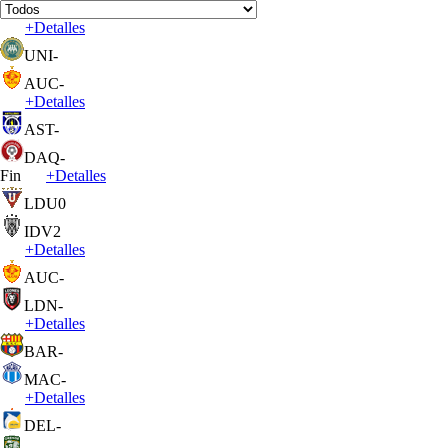
+
Detalles
UNI
-
AUC
-
+
Detalles
AST
-
DAQ
-
Fin
+
Detalles
LDU
0
IDV
2
+
Detalles
AUC
-
LDN
-
+
Detalles
BAR
-
MAC
-
+
Detalles
DEL
-