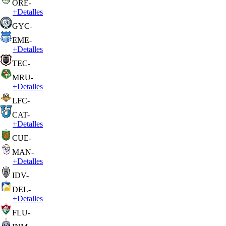
ORE
-
+
Detalles
GYC
-
EME
-
+
Detalles
TEC
-
MRU
-
+
Detalles
LFC
-
CAT
-
+
Detalles
CUE
-
MAN
-
+
Detalles
IDV
-
DEL
-
+
Detalles
FLU
-