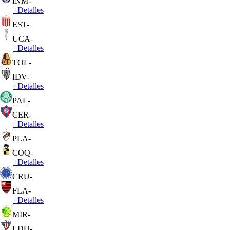
INM
-
+
Detalles
EST
-
UCA
-
+
Detalles
TOL
-
IDV
-
+
Detalles
PAL
-
CER
-
+
Detalles
PLA
-
COQ
-
+
Detalles
CRU
-
FLA
-
+
Detalles
MIR
-
LDU
-