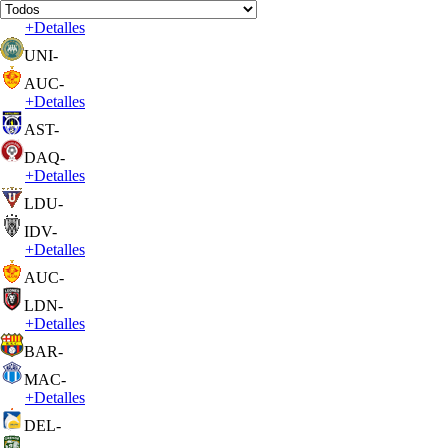
+
Detalles
UNI
-
AUC
-
+
Detalles
AST
-
DAQ
-
+
Detalles
LDU
-
IDV
-
+
Detalles
AUC
-
LDN
-
+
Detalles
BAR
-
MAC
-
+
Detalles
DEL
-