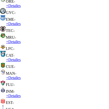
ORE
-
+
Detalles
GYC
-
EME
-
+
Detalles
TEC
-
MRU
-
+
Detalles
LFC
-
CAT
-
+
Detalles
CUE
-
MAN
-
+
Detalles
FLU
-
INM
-
+
Detalles
EST
-