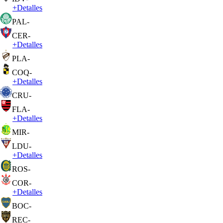
+
Detalles
PAL
-
CER
-
+
Detalles
PLA
-
COQ
-
+
Detalles
CRU
-
FLA
-
+
Detalles
MIR
-
LDU
-
+
Detalles
ROS
-
COR
-
+
Detalles
BOC
-
REC
-