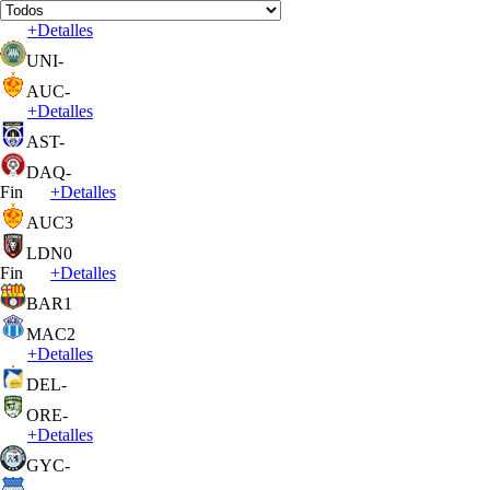
+
Detalles
UNI
-
AUC
-
+
Detalles
AST
-
DAQ
-
Fin
+
Detalles
AUC
3
LDN
0
Fin
+
Detalles
BAR
1
MAC
2
+
Detalles
DEL
-
ORE
-
+
Detalles
GYC
-