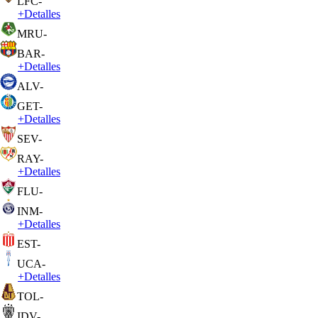
LFC
-
+
Detalles
MRU
-
BAR
-
+
Detalles
ALV
-
GET
-
+
Detalles
SEV
-
RAY
-
+
Detalles
FLU
-
INM
-
+
Detalles
EST
-
UCA
-
+
Detalles
TOL
-
IDV
-