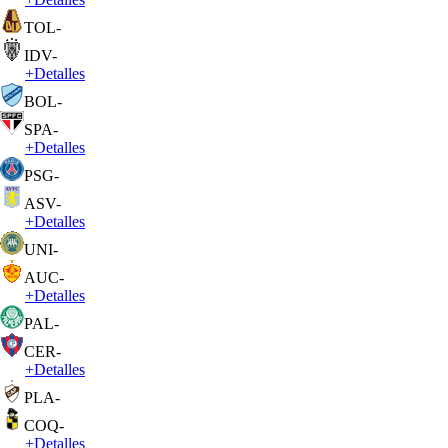
TOL
-
IDV
-
+
Detalles
BOL
-
SPA
-
+
Detalles
PSG
-
ASV
-
+
Detalles
UNI
-
AUC
-
+
Detalles
PAL
-
CER
-
+
Detalles
PLA
-
COQ
-
+
Detalles