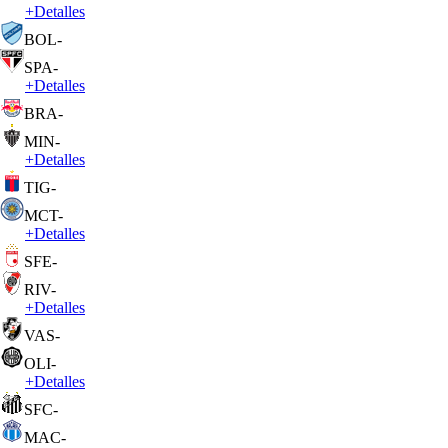
+
Detalles
BOL
-
SPA
-
+
Detalles
BRA
-
MIN
-
+
Detalles
TIG
-
MCT
-
+
Detalles
SFE
-
RIV
-
+
Detalles
VAS
-
OLI
-
+
Detalles
SFC
-
MAC
-