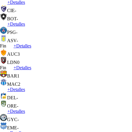
+
Detalles
CIE
-
BOT
-
+
Detalles
PSG
-
ASV
-
Fin
+
Detalles
AUC
3
LDN
0
Fin
+
Detalles
BAR
1
MAC
2
+
Detalles
DEL
-
ORE
-
+
Detalles
GYC
-
EME
-