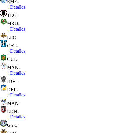
EME
-
+
Detalles
TEC
-
MRU
-
+
Detalles
LFC
-
CAT
-
+
Detalles
CUE
-
MAN
-
+
Detalles
IDV
-
DEL
-
+
Detalles
MAN
-
LDN
-
+
Detalles
GYC
-