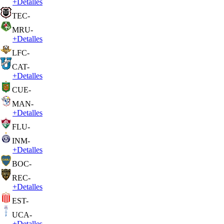
+
Detalles
TEC
-
MRU
-
+
Detalles
LFC
-
CAT
-
+
Detalles
CUE
-
MAN
-
+
Detalles
FLU
-
INM
-
+
Detalles
BOC
-
REC
-
+
Detalles
EST
-
UCA
-
+
Detalles