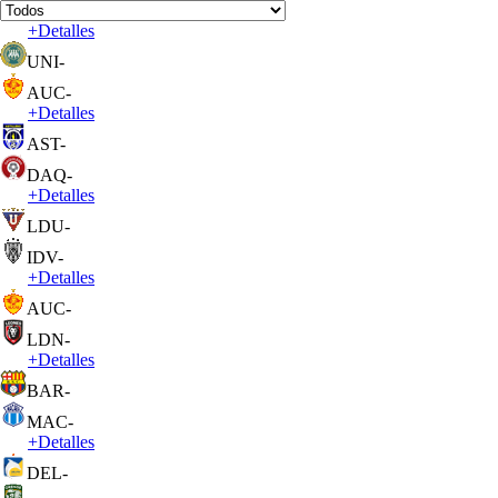
+
Detalles
UNI
-
AUC
-
+
Detalles
AST
-
DAQ
-
+
Detalles
LDU
-
IDV
-
+
Detalles
AUC
-
LDN
-
+
Detalles
BAR
-
MAC
-
+
Detalles
DEL
-