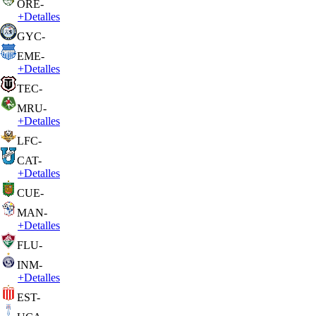
ORE
-
+
Detalles
GYC
-
EME
-
+
Detalles
TEC
-
MRU
-
+
Detalles
LFC
-
CAT
-
+
Detalles
CUE
-
MAN
-
+
Detalles
FLU
-
INM
-
+
Detalles
EST
-