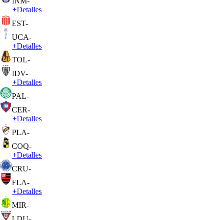
INM
-
+
Detalles
EST
-
UCA
-
+
Detalles
TOL
-
IDV
-
+
Detalles
PAL
-
CER
-
+
Detalles
PLA
-
COQ
-
+
Detalles
CRU
-
FLA
-
+
Detalles
MIR
-
LDU
-