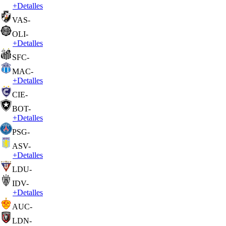
+
Detalles
VAS
-
OLI
-
+
Detalles
SFC
-
MAC
-
+
Detalles
CIE
-
BOT
-
+
Detalles
PSG
-
ASV
-
+
Detalles
LDU
-
IDV
-
+
Detalles
AUC
-
LDN
-