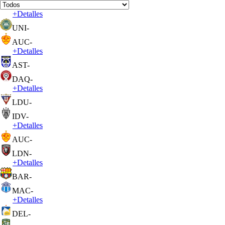
+
Detalles
UNI
-
AUC
-
+
Detalles
AST
-
DAQ
-
+
Detalles
LDU
-
IDV
-
+
Detalles
AUC
-
LDN
-
+
Detalles
BAR
-
MAC
-
+
Detalles
DEL
-