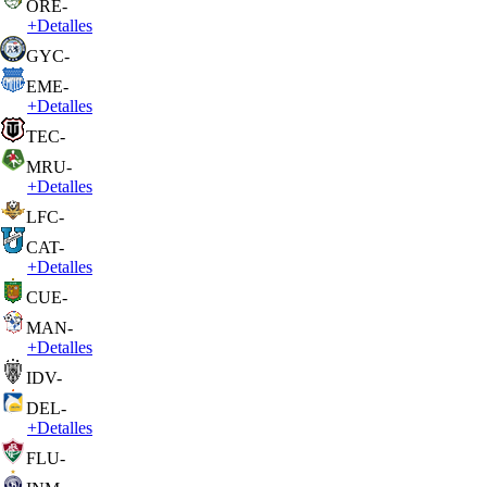
ORE
-
+
Detalles
GYC
-
EME
-
+
Detalles
TEC
-
MRU
-
+
Detalles
LFC
-
CAT
-
+
Detalles
CUE
-
MAN
-
+
Detalles
IDV
-
DEL
-
+
Detalles
FLU
-