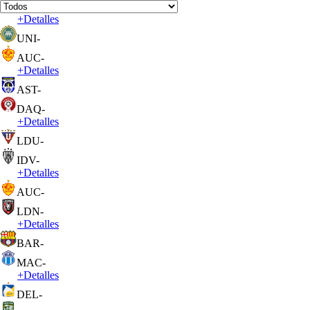
+
Detalles
UNI
-
AUC
-
+
Detalles
AST
-
DAQ
-
+
Detalles
LDU
-
IDV
-
+
Detalles
AUC
-
LDN
-
+
Detalles
BAR
-
MAC
-
+
Detalles
DEL
-