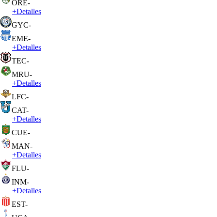
ORE
-
+
Detalles
GYC
-
EME
-
+
Detalles
TEC
-
MRU
-
+
Detalles
LFC
-
CAT
-
+
Detalles
CUE
-
MAN
-
+
Detalles
FLU
-
INM
-
+
Detalles
EST
-