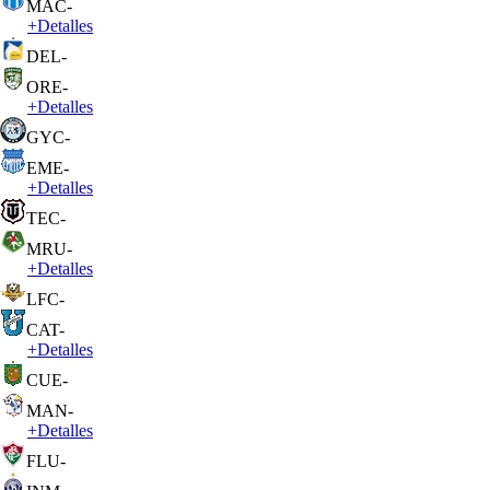
MAC
-
+
Detalles
DEL
-
ORE
-
+
Detalles
GYC
-
EME
-
+
Detalles
TEC
-
MRU
-
+
Detalles
LFC
-
CAT
-
+
Detalles
CUE
-
MAN
-
+
Detalles
FLU
-