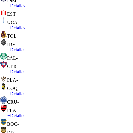
INM
-
+
Detalles
EST
-
UCA
-
+
Detalles
TOL
-
IDV
-
+
Detalles
PAL
-
CER
-
+
Detalles
PLA
-
COQ
-
+
Detalles
CRU
-
FLA
-
+
Detalles
BOC
-
REC
-