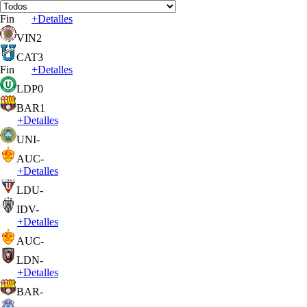
Fin
+
Detalles
VIN
2
CAT
3
Fin
+
Detalles
LDP
0
BAR
1
+
Detalles
UNI
-
AUC
-
+
Detalles
LDU
-
IDV
-
+
Detalles
AUC
-
LDN
-
+
Detalles
BAR
-