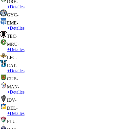
ORE
-
+
Detalles
GYC
-
EME
-
+
Detalles
TEC
-
MRU
-
+
Detalles
LFC
-
CAT
-
+
Detalles
CUE
-
MAN
-
+
Detalles
IDV
-
DEL
-
+
Detalles
FLU
-