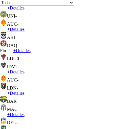
+
Detalles
UNI
-
AUC
-
+
Detalles
AST
-
DAQ
-
Fin
+
Detalles
LDU
0
IDV
2
+
Detalles
AUC
-
LDN
-
+
Detalles
BAR
-
MAC
-
+
Detalles
DEL
-