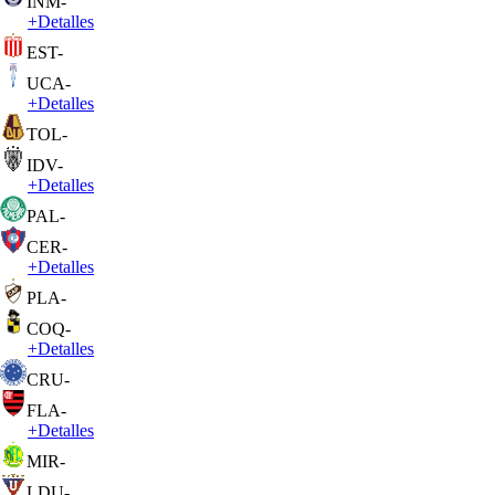
INM
-
+
Detalles
EST
-
UCA
-
+
Detalles
TOL
-
IDV
-
+
Detalles
PAL
-
CER
-
+
Detalles
PLA
-
COQ
-
+
Detalles
CRU
-
FLA
-
+
Detalles
MIR
-
LDU
-