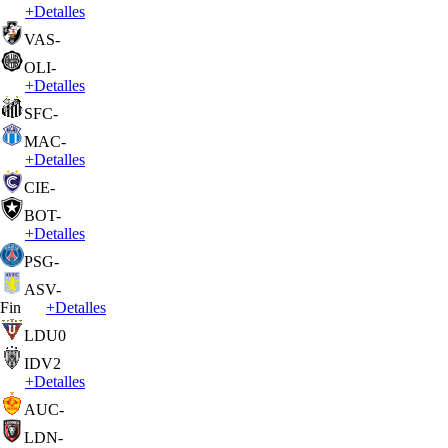
+
Detalles
VAS
-
OLI
-
+
Detalles
SFC
-
MAC
-
+
Detalles
CIE
-
BOT
-
+
Detalles
PSG
-
ASV
-
Fin
+
Detalles
LDU
0
IDV
2
+
Detalles
AUC
-
LDN
-