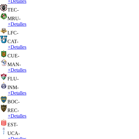
+
Detalles
TEC
-
MRU
-
+
Detalles
LFC
-
CAT
-
+
Detalles
CUE
-
MAN
-
+
Detalles
FLU
-
INM
-
+
Detalles
BOC
-
REC
-
+
Detalles
EST
-
UCA
-
+
Detalles