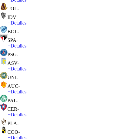
TOL
-
IDV
-
+
Detalles
BOL
-
SPA
-
+
Detalles
PSG
-
ASV
-
+
Detalles
UNI
-
AUC
-
+
Detalles
PAL
-
CER
-
+
Detalles
PLA
-
COQ
-
+
Detalles