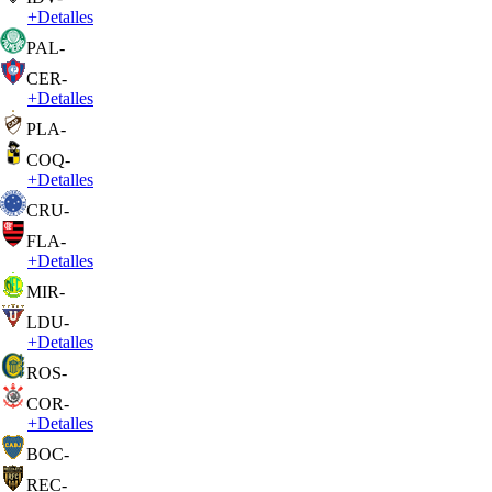
+
Detalles
PAL
-
CER
-
+
Detalles
PLA
-
COQ
-
+
Detalles
CRU
-
FLA
-
+
Detalles
MIR
-
LDU
-
+
Detalles
ROS
-
COR
-
+
Detalles
BOC
-
REC
-