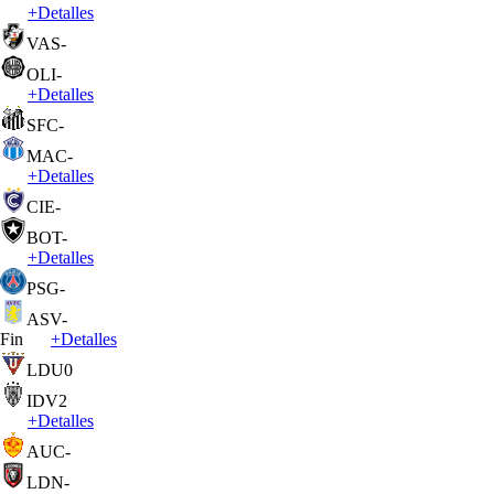
+
Detalles
VAS
-
OLI
-
+
Detalles
SFC
-
MAC
-
+
Detalles
CIE
-
BOT
-
+
Detalles
PSG
-
ASV
-
Fin
+
Detalles
LDU
0
IDV
2
+
Detalles
AUC
-
LDN
-