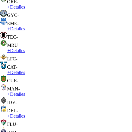
ORE
-
+
Detalles
GYC
-
EME
-
+
Detalles
TEC
-
MRU
-
+
Detalles
LFC
-
CAT
-
+
Detalles
CUE
-
MAN
-
+
Detalles
IDV
-
DEL
-
+
Detalles
FLU
-