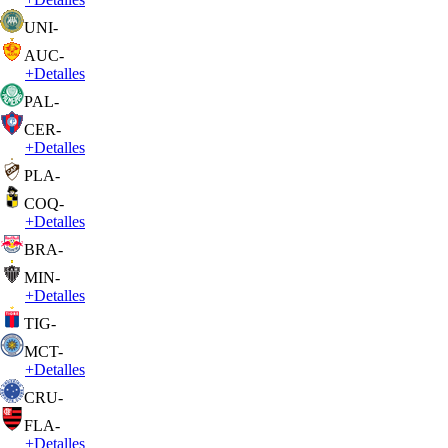
UNI
-
AUC
-
+
Detalles
PAL
-
CER
-
+
Detalles
PLA
-
COQ
-
+
Detalles
BRA
-
MIN
-
+
Detalles
TIG
-
MCT
-
+
Detalles
CRU
-
FLA
-
+
Detalles