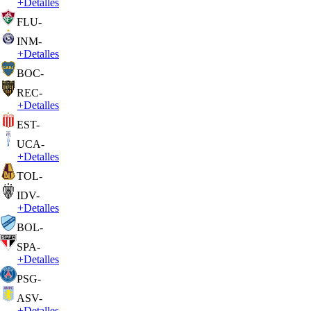
+
Detalles
FLU
-
INM
-
+
Detalles
BOC
-
REC
-
+
Detalles
EST
-
UCA
-
+
Detalles
TOL
-
IDV
-
+
Detalles
BOL
-
SPA
-
+
Detalles
PSG
-
ASV
-
+
Detalles