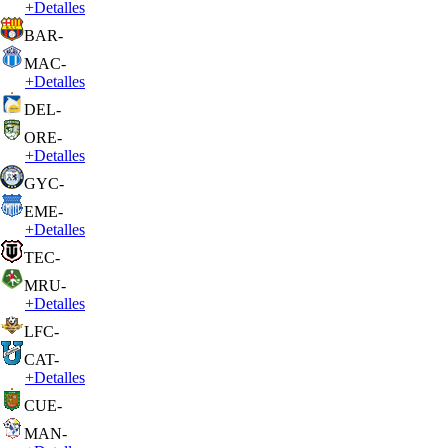
+
Detalles
BAR
-
MAC
-
+
Detalles
DEL
-
ORE
-
+
Detalles
GYC
-
EME
-
+
Detalles
TEC
-
MRU
-
+
Detalles
LFC
-
CAT
-
+
Detalles
CUE
-
MAN
-