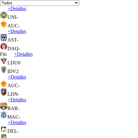
+
Detalles
UNI
-
AUC
-
+
Detalles
AST
-
DAQ
-
Fin
+
Detalles
LDU
0
IDV
2
+
Detalles
AUC
-
LDN
-
+
Detalles
BAR
-
MAC
-
+
Detalles
DEL
-