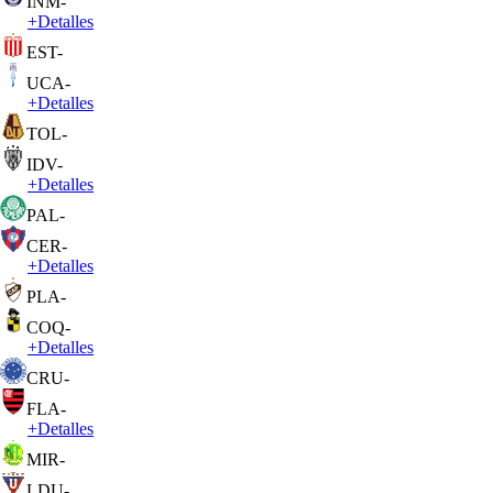
INM
-
+
Detalles
EST
-
UCA
-
+
Detalles
TOL
-
IDV
-
+
Detalles
PAL
-
CER
-
+
Detalles
PLA
-
COQ
-
+
Detalles
CRU
-
FLA
-
+
Detalles
MIR
-
LDU
-