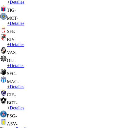
+
Detalles
TIG
-
MCT
-
+
Detalles
SFE
-
RIV
-
+
Detalles
VAS
-
OLI
-
+
Detalles
SFC
-
MAC
-
+
Detalles
CIE
-
BOT
-
+
Detalles
PSG
-
ASV
-