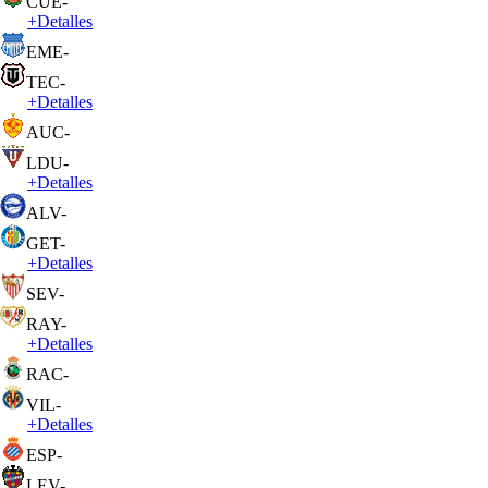
CUE
-
+
Detalles
EME
-
TEC
-
+
Detalles
AUC
-
LDU
-
+
Detalles
ALV
-
GET
-
+
Detalles
SEV
-
RAY
-
+
Detalles
RAC
-
VIL
-
+
Detalles
ESP
-
LEV
-