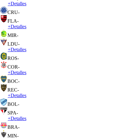
+
Detalles
CRU
-
FLA
-
+
Detalles
MIR
-
LDU
-
+
Detalles
ROS
-
COR
-
+
Detalles
BOC
-
REC
-
+
Detalles
BOL
-
SPA
-
+
Detalles
BRA
-
MIN
-