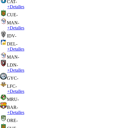
CAT
-
+
Detalles
CUE
-
MAN
-
+
Detalles
IDV
-
DEL
-
+
Detalles
MAN
-
LDN
-
+
Detalles
GYC
-
LFC
-
+
Detalles
MRU
-
BAR
-
+
Detalles
ORE
-