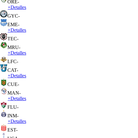
ORE
-
+
Detalles
GYC
-
EME
-
+
Detalles
TEC
-
MRU
-
+
Detalles
LFC
-
CAT
-
+
Detalles
CUE
-
MAN
-
+
Detalles
FLU
-
INM
-
+
Detalles
EST
-