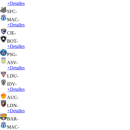
+
Detalles
SFC
-
MAC
-
+
Detalles
CIE
-
BOT
-
+
Detalles
PSG
-
ASV
-
+
Detalles
LDU
-
IDV
-
+
Detalles
AUC
-
LDN
-
+
Detalles
BAR
-
MAC
-