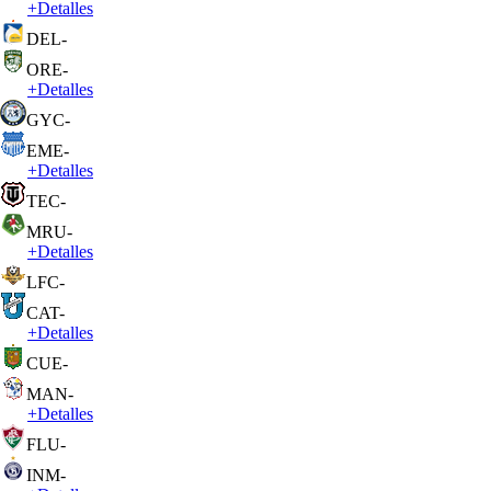
+
Detalles
DEL
-
ORE
-
+
Detalles
GYC
-
EME
-
+
Detalles
TEC
-
MRU
-
+
Detalles
LFC
-
CAT
-
+
Detalles
CUE
-
MAN
-
+
Detalles
FLU
-
INM
-