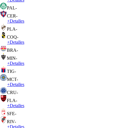
PAL
-
CER
-
+
Detalles
PLA
-
COQ
-
+
Detalles
BRA
-
MIN
-
+
Detalles
TIG
-
MCT
-
+
Detalles
CRU
-
FLA
-
+
Detalles
SFE
-
RIV
-
+
Detalles