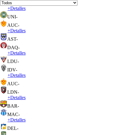
+
Detalles
UNI
-
AUC
-
+
Detalles
AST
-
DAQ
-
+
Detalles
LDU
-
IDV
-
+
Detalles
AUC
-
LDN
-
+
Detalles
BAR
-
MAC
-
+
Detalles
DEL
-