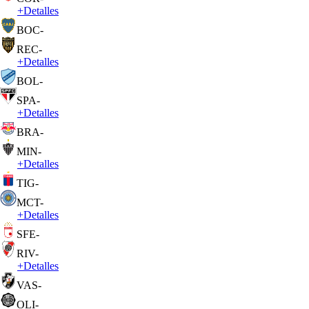
+
Detalles
BOC
-
REC
-
+
Detalles
BOL
-
SPA
-
+
Detalles
BRA
-
MIN
-
+
Detalles
TIG
-
MCT
-
+
Detalles
SFE
-
RIV
-
+
Detalles
VAS
-
OLI
-