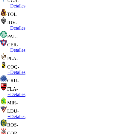
UCA
-
+
Detalles
TOL
-
IDV
-
+
Detalles
PAL
-
CER
-
+
Detalles
PLA
-
COQ
-
+
Detalles
CRU
-
FLA
-
+
Detalles
MIR
-
LDU
-
+
Detalles
ROS
-
COR
-