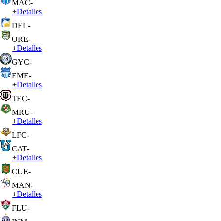
MAC
-
+
Detalles
DEL
-
ORE
-
+
Detalles
GYC
-
EME
-
+
Detalles
TEC
-
MRU
-
+
Detalles
LFC
-
CAT
-
+
Detalles
CUE
-
MAN
-
+
Detalles
FLU
-