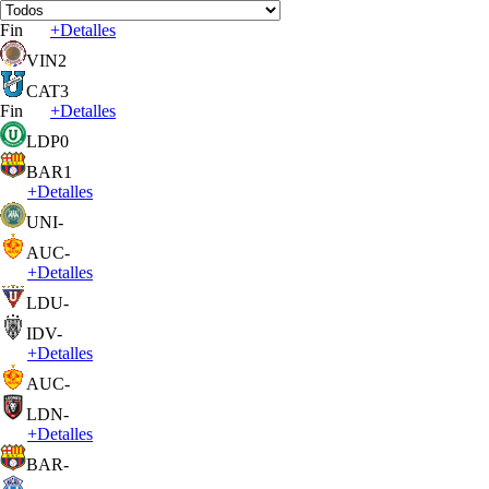
Fin
+
Detalles
VIN
2
CAT
3
Fin
+
Detalles
LDP
0
BAR
1
+
Detalles
UNI
-
AUC
-
+
Detalles
LDU
-
IDV
-
+
Detalles
AUC
-
LDN
-
+
Detalles
BAR
-