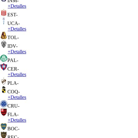
INM
-
+
Detalles
EST
-
UCA
-
+
Detalles
TOL
-
IDV
-
+
Detalles
PAL
-
CER
-
+
Detalles
PLA
-
COQ
-
+
Detalles
CRU
-
FLA
-
+
Detalles
BOC
-
REC
-