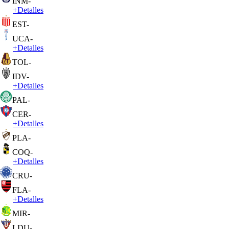
INM
-
+
Detalles
EST
-
UCA
-
+
Detalles
TOL
-
IDV
-
+
Detalles
PAL
-
CER
-
+
Detalles
PLA
-
COQ
-
+
Detalles
CRU
-
FLA
-
+
Detalles
MIR
-
LDU
-