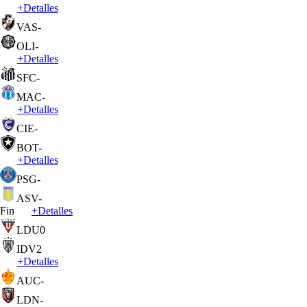
+
Detalles
VAS
-
OLI
-
+
Detalles
SFC
-
MAC
-
+
Detalles
CIE
-
BOT
-
+
Detalles
PSG
-
ASV
-
Fin
+
Detalles
LDU
0
IDV
2
+
Detalles
AUC
-
LDN
-