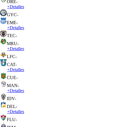
ORE
-
+
Detalles
GYC
-
EME
-
+
Detalles
TEC
-
MRU
-
+
Detalles
LFC
-
CAT
-
+
Detalles
CUE
-
MAN
-
+
Detalles
IDV
-
DEL
-
+
Detalles
FLU
-