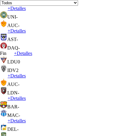
+
Detalles
UNI
-
AUC
-
+
Detalles
AST
-
DAQ
-
Fin
+
Detalles
LDU
0
IDV
2
+
Detalles
AUC
-
LDN
-
+
Detalles
BAR
-
MAC
-
+
Detalles
DEL
-