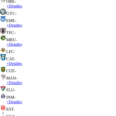
ORE
-
+
Detalles
GYC
-
EME
-
+
Detalles
TEC
-
MRU
-
+
Detalles
LFC
-
CAT
-
+
Detalles
CUE
-
MAN
-
+
Detalles
FLU
-
INM
-
+
Detalles
EST
-