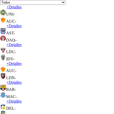
+
Detalles
UNI
-
AUC
-
+
Detalles
AST
-
DAQ
-
+
Detalles
LDU
-
IDV
-
+
Detalles
AUC
-
LDN
-
+
Detalles
BAR
-
MAC
-
+
Detalles
DEL
-