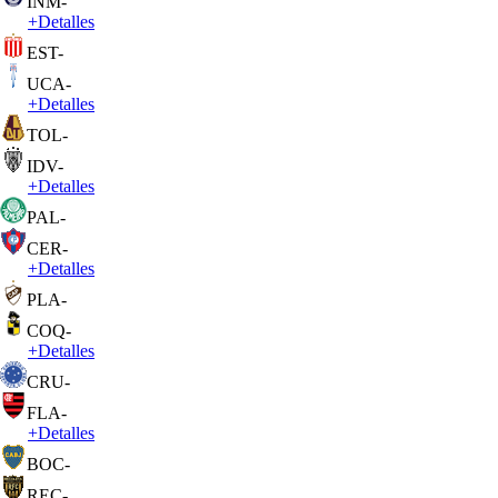
INM
-
+
Detalles
EST
-
UCA
-
+
Detalles
TOL
-
IDV
-
+
Detalles
PAL
-
CER
-
+
Detalles
PLA
-
COQ
-
+
Detalles
CRU
-
FLA
-
+
Detalles
BOC
-
REC
-