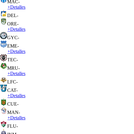
MAC
-
+
Detalles
DEL
-
ORE
-
+
Detalles
GYC
-
EME
-
+
Detalles
TEC
-
MRU
-
+
Detalles
LFC
-
CAT
-
+
Detalles
CUE
-
MAN
-
+
Detalles
FLU
-