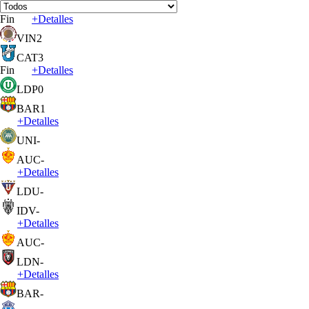
Fin
+
Detalles
VIN
2
CAT
3
Fin
+
Detalles
LDP
0
BAR
1
+
Detalles
UNI
-
AUC
-
+
Detalles
LDU
-
IDV
-
+
Detalles
AUC
-
LDN
-
+
Detalles
BAR
-