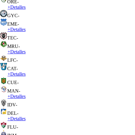
ORE
-
+
Detalles
GYC
-
EME
-
+
Detalles
TEC
-
MRU
-
+
Detalles
LFC
-
CAT
-
+
Detalles
CUE
-
MAN
-
+
Detalles
IDV
-
DEL
-
+
Detalles
FLU
-