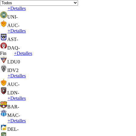
+
Detalles
UNI
-
AUC
-
+
Detalles
AST
-
DAQ
-
Fin
+
Detalles
LDU
0
IDV
2
+
Detalles
AUC
-
LDN
-
+
Detalles
BAR
-
MAC
-
+
Detalles
DEL
-