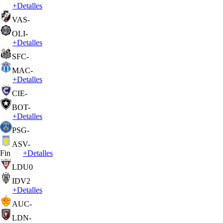
+
Detalles
VAS
-
OLI
-
+
Detalles
SFC
-
MAC
-
+
Detalles
CIE
-
BOT
-
+
Detalles
PSG
-
ASV
-
Fin
+
Detalles
LDU
0
IDV
2
+
Detalles
AUC
-
LDN
-