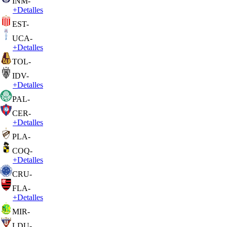
INM
-
+
Detalles
EST
-
UCA
-
+
Detalles
TOL
-
IDV
-
+
Detalles
PAL
-
CER
-
+
Detalles
PLA
-
COQ
-
+
Detalles
CRU
-
FLA
-
+
Detalles
MIR
-
LDU
-