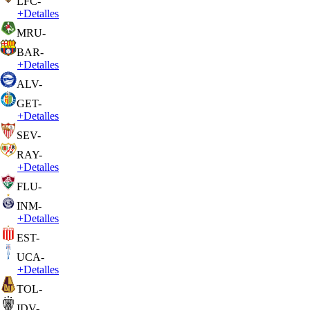
LFC
-
+
Detalles
MRU
-
BAR
-
+
Detalles
ALV
-
GET
-
+
Detalles
SEV
-
RAY
-
+
Detalles
FLU
-
INM
-
+
Detalles
EST
-
UCA
-
+
Detalles
TOL
-
IDV
-