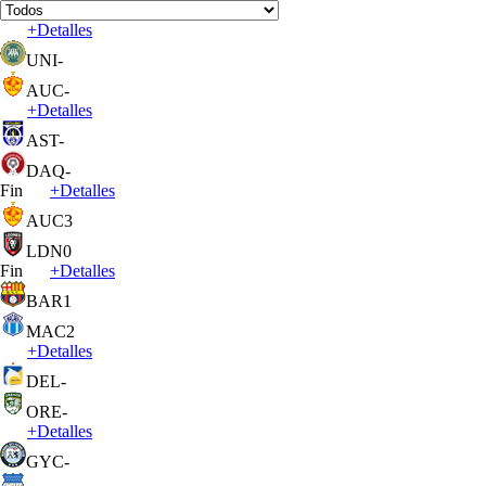
+
Detalles
UNI
-
AUC
-
+
Detalles
AST
-
DAQ
-
Fin
+
Detalles
AUC
3
LDN
0
Fin
+
Detalles
BAR
1
MAC
2
+
Detalles
DEL
-
ORE
-
+
Detalles
GYC
-