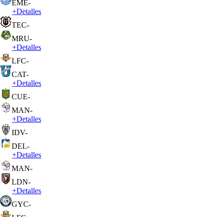
EME
-
+
Detalles
TEC
-
MRU
-
+
Detalles
LFC
-
CAT
-
+
Detalles
CUE
-
MAN
-
+
Detalles
IDV
-
DEL
-
+
Detalles
MAN
-
LDN
-
+
Detalles
GYC
-