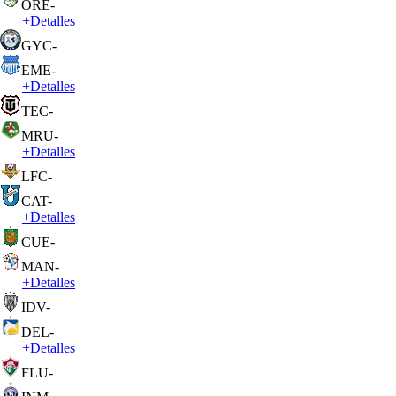
ORE
-
+
Detalles
GYC
-
EME
-
+
Detalles
TEC
-
MRU
-
+
Detalles
LFC
-
CAT
-
+
Detalles
CUE
-
MAN
-
+
Detalles
IDV
-
DEL
-
+
Detalles
FLU
-