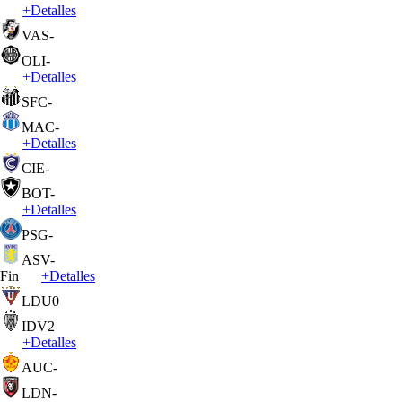
+
Detalles
VAS
-
OLI
-
+
Detalles
SFC
-
MAC
-
+
Detalles
CIE
-
BOT
-
+
Detalles
PSG
-
ASV
-
Fin
+
Detalles
LDU
0
IDV
2
+
Detalles
AUC
-
LDN
-