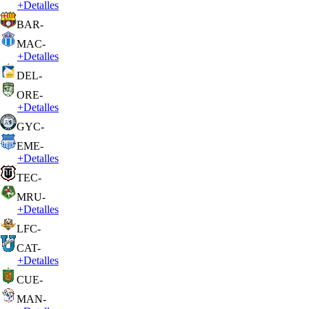
+
Detalles
BAR
-
MAC
-
+
Detalles
DEL
-
ORE
-
+
Detalles
GYC
-
EME
-
+
Detalles
TEC
-
MRU
-
+
Detalles
LFC
-
CAT
-
+
Detalles
CUE
-
MAN
-