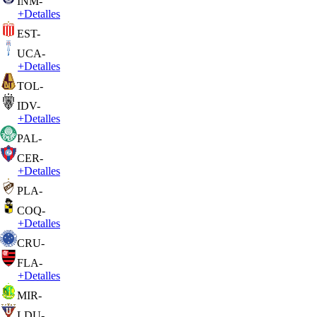
INM
-
+
Detalles
EST
-
UCA
-
+
Detalles
TOL
-
IDV
-
+
Detalles
PAL
-
CER
-
+
Detalles
PLA
-
COQ
-
+
Detalles
CRU
-
FLA
-
+
Detalles
MIR
-
LDU
-