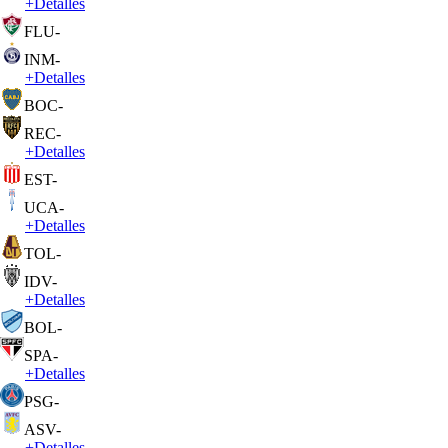
+
Detalles
FLU
-
INM
-
+
Detalles
BOC
-
REC
-
+
Detalles
EST
-
UCA
-
+
Detalles
TOL
-
IDV
-
+
Detalles
BOL
-
SPA
-
+
Detalles
PSG
-
ASV
-
+
Detalles