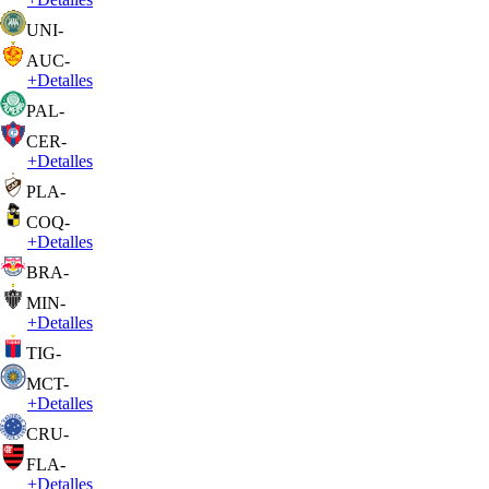
UNI
-
AUC
-
+
Detalles
PAL
-
CER
-
+
Detalles
PLA
-
COQ
-
+
Detalles
BRA
-
MIN
-
+
Detalles
TIG
-
MCT
-
+
Detalles
CRU
-
FLA
-
+
Detalles