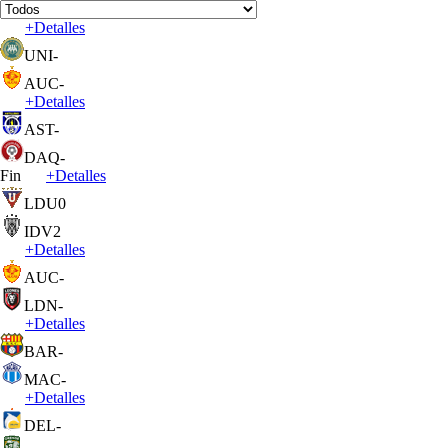
+
Detalles
UNI
-
AUC
-
+
Detalles
AST
-
DAQ
-
Fin
+
Detalles
LDU
0
IDV
2
+
Detalles
AUC
-
LDN
-
+
Detalles
BAR
-
MAC
-
+
Detalles
DEL
-