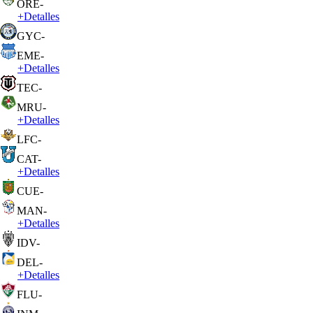
ORE
-
+
Detalles
GYC
-
EME
-
+
Detalles
TEC
-
MRU
-
+
Detalles
LFC
-
CAT
-
+
Detalles
CUE
-
MAN
-
+
Detalles
IDV
-
DEL
-
+
Detalles
FLU
-