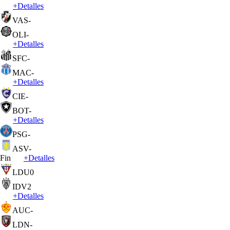
+
Detalles
VAS
-
OLI
-
+
Detalles
SFC
-
MAC
-
+
Detalles
CIE
-
BOT
-
+
Detalles
PSG
-
ASV
-
Fin
+
Detalles
LDU
0
IDV
2
+
Detalles
AUC
-
LDN
-