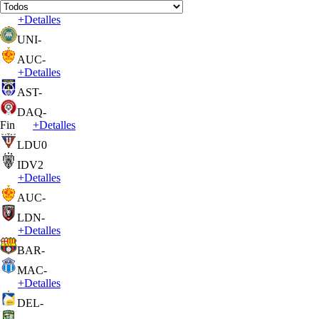
+
Detalles
UNI
-
AUC
-
+
Detalles
AST
-
DAQ
-
Fin
+
Detalles
LDU
0
IDV
2
+
Detalles
AUC
-
LDN
-
+
Detalles
BAR
-
MAC
-
+
Detalles
DEL
-