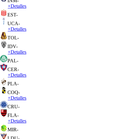
INM
-
+
Detalles
EST
-
UCA
-
+
Detalles
TOL
-
IDV
-
+
Detalles
PAL
-
CER
-
+
Detalles
PLA
-
COQ
-
+
Detalles
CRU
-
FLA
-
+
Detalles
MIR
-
LDU
-