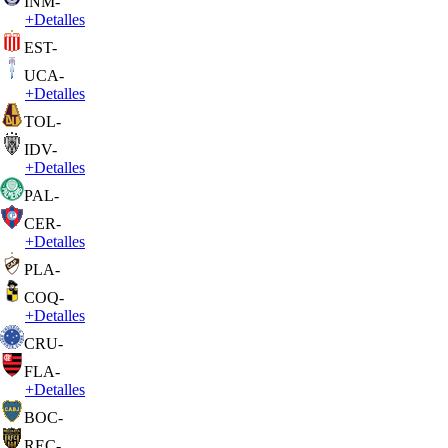
INM
-
+
Detalles
EST
-
UCA
-
+
Detalles
TOL
-
IDV
-
+
Detalles
PAL
-
CER
-
+
Detalles
PLA
-
COQ
-
+
Detalles
CRU
-
FLA
-
+
Detalles
BOC
-
REC
-