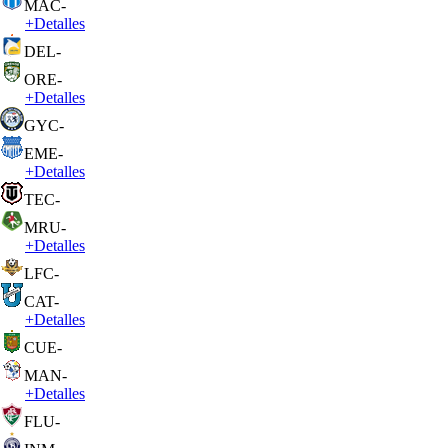
MAC
-
+
Detalles
DEL
-
ORE
-
+
Detalles
GYC
-
EME
-
+
Detalles
TEC
-
MRU
-
+
Detalles
LFC
-
CAT
-
+
Detalles
CUE
-
MAN
-
+
Detalles
FLU
-