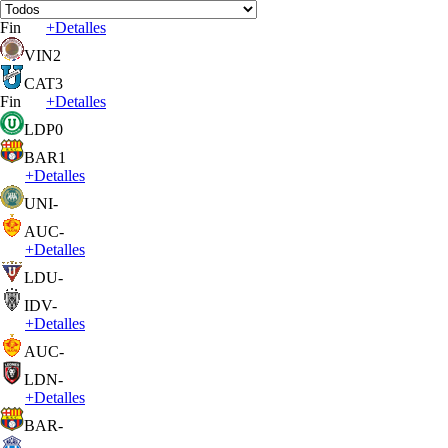
Fin
+
Detalles
VIN
2
CAT
3
Fin
+
Detalles
LDP
0
BAR
1
+
Detalles
UNI
-
AUC
-
+
Detalles
LDU
-
IDV
-
+
Detalles
AUC
-
LDN
-
+
Detalles
BAR
-