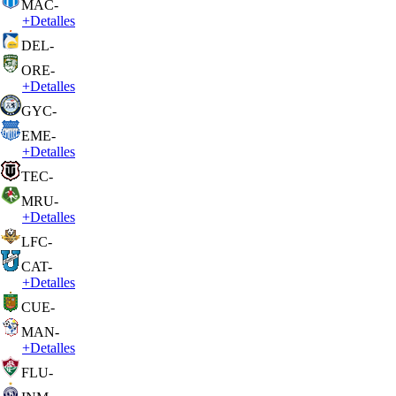
MAC
-
+
Detalles
DEL
-
ORE
-
+
Detalles
GYC
-
EME
-
+
Detalles
TEC
-
MRU
-
+
Detalles
LFC
-
CAT
-
+
Detalles
CUE
-
MAN
-
+
Detalles
FLU
-