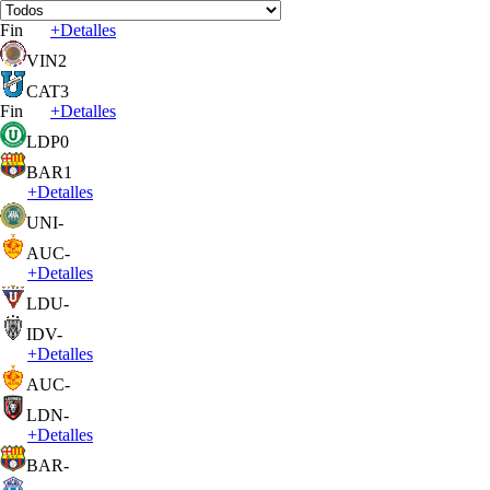
Fin
+
Detalles
VIN
2
CAT
3
Fin
+
Detalles
LDP
0
BAR
1
+
Detalles
UNI
-
AUC
-
+
Detalles
LDU
-
IDV
-
+
Detalles
AUC
-
LDN
-
+
Detalles
BAR
-