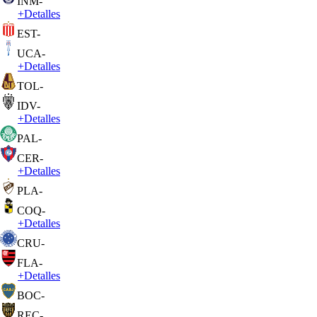
INM
-
+
Detalles
EST
-
UCA
-
+
Detalles
TOL
-
IDV
-
+
Detalles
PAL
-
CER
-
+
Detalles
PLA
-
COQ
-
+
Detalles
CRU
-
FLA
-
+
Detalles
BOC
-
REC
-