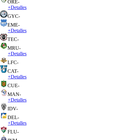
ORE
-
+
Detalles
GYC
-
EME
-
+
Detalles
TEC
-
MRU
-
+
Detalles
LFC
-
CAT
-
+
Detalles
CUE
-
MAN
-
+
Detalles
IDV
-
DEL
-
+
Detalles
FLU
-