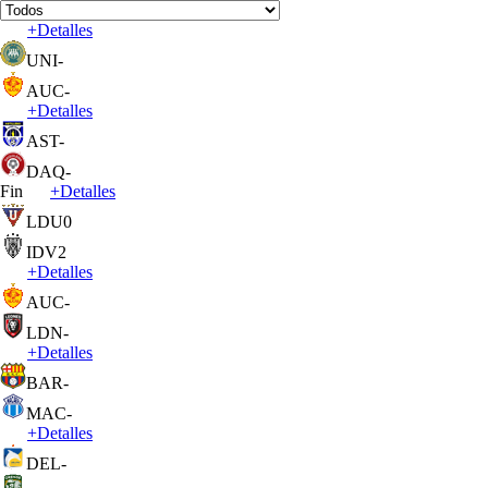
+
Detalles
UNI
-
AUC
-
+
Detalles
AST
-
DAQ
-
Fin
+
Detalles
LDU
0
IDV
2
+
Detalles
AUC
-
LDN
-
+
Detalles
BAR
-
MAC
-
+
Detalles
DEL
-