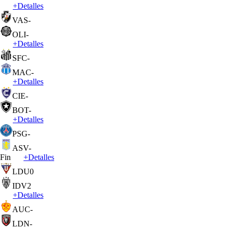
+
Detalles
VAS
-
OLI
-
+
Detalles
SFC
-
MAC
-
+
Detalles
CIE
-
BOT
-
+
Detalles
PSG
-
ASV
-
Fin
+
Detalles
LDU
0
IDV
2
+
Detalles
AUC
-
LDN
-