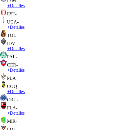
INM
-
+
Detalles
EST
-
UCA
-
+
Detalles
TOL
-
IDV
-
+
Detalles
PAL
-
CER
-
+
Detalles
PLA
-
COQ
-
+
Detalles
CRU
-
FLA
-
+
Detalles
MIR
-
LDU
-