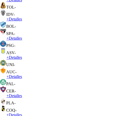
TOL
-
IDV
-
+
Detalles
BOL
-
SPA
-
+
Detalles
PSG
-
ASV
-
+
Detalles
UNI
-
AUC
-
+
Detalles
PAL
-
CER
-
+
Detalles
PLA
-
COQ
-
+
Detalles