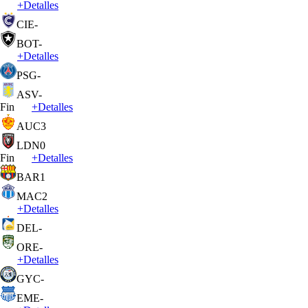
+
Detalles
CIE
-
BOT
-
+
Detalles
PSG
-
ASV
-
Fin
+
Detalles
AUC
3
LDN
0
Fin
+
Detalles
BAR
1
MAC
2
+
Detalles
DEL
-
ORE
-
+
Detalles
GYC
-
EME
-