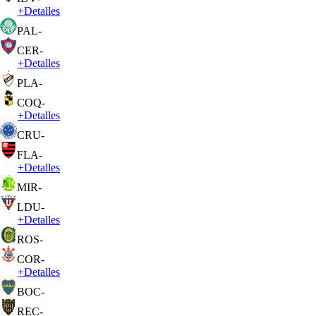
+
Detalles
PAL
-
CER
-
+
Detalles
PLA
-
COQ
-
+
Detalles
CRU
-
FLA
-
+
Detalles
MIR
-
LDU
-
+
Detalles
ROS
-
COR
-
+
Detalles
BOC
-
REC
-