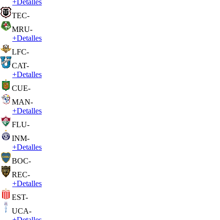
+
Detalles
TEC
-
MRU
-
+
Detalles
LFC
-
CAT
-
+
Detalles
CUE
-
MAN
-
+
Detalles
FLU
-
INM
-
+
Detalles
BOC
-
REC
-
+
Detalles
EST
-
UCA
-
+
Detalles