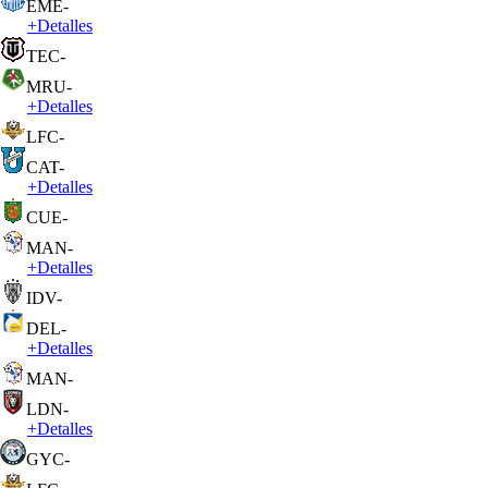
EME
-
+
Detalles
TEC
-
MRU
-
+
Detalles
LFC
-
CAT
-
+
Detalles
CUE
-
MAN
-
+
Detalles
IDV
-
DEL
-
+
Detalles
MAN
-
LDN
-
+
Detalles
GYC
-