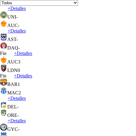
+
Detalles
UNI
-
AUC
-
+
Detalles
AST
-
DAQ
-
Fin
+
Detalles
AUC
3
LDN
0
Fin
+
Detalles
BAR
1
MAC
2
+
Detalles
DEL
-
ORE
-
+
Detalles
GYC
-