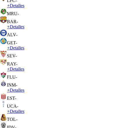
LFC
-
+
Detalles
MRU
-
BAR
-
+
Detalles
ALV
-
GET
-
+
Detalles
SEV
-
RAY
-
+
Detalles
FLU
-
INM
-
+
Detalles
EST
-
UCA
-
+
Detalles
TOL
-
IDV
-