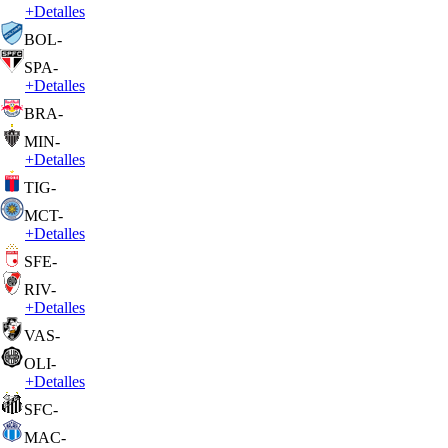
+
Detalles
BOL
-
SPA
-
+
Detalles
BRA
-
MIN
-
+
Detalles
TIG
-
MCT
-
+
Detalles
SFE
-
RIV
-
+
Detalles
VAS
-
OLI
-
+
Detalles
SFC
-
MAC
-