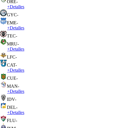
ORE
-
+
Detalles
GYC
-
EME
-
+
Detalles
TEC
-
MRU
-
+
Detalles
LFC
-
CAT
-
+
Detalles
CUE
-
MAN
-
+
Detalles
IDV
-
DEL
-
+
Detalles
FLU
-