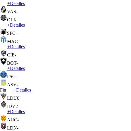
+
Detalles
VAS
-
OLI
-
+
Detalles
SFC
-
MAC
-
+
Detalles
CIE
-
BOT
-
+
Detalles
PSG
-
ASV
-
Fin
+
Detalles
LDU
0
IDV
2
+
Detalles
AUC
-
LDN
-