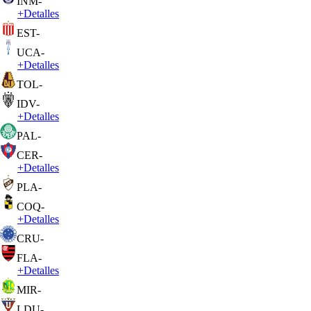
INM
-
+
Detalles
EST
-
UCA
-
+
Detalles
TOL
-
IDV
-
+
Detalles
PAL
-
CER
-
+
Detalles
PLA
-
COQ
-
+
Detalles
CRU
-
FLA
-
+
Detalles
MIR
-
LDU
-