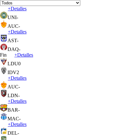
+
Detalles
UNI
-
AUC
-
+
Detalles
AST
-
DAQ
-
Fin
+
Detalles
LDU
0
IDV
2
+
Detalles
AUC
-
LDN
-
+
Detalles
BAR
-
MAC
-
+
Detalles
DEL
-