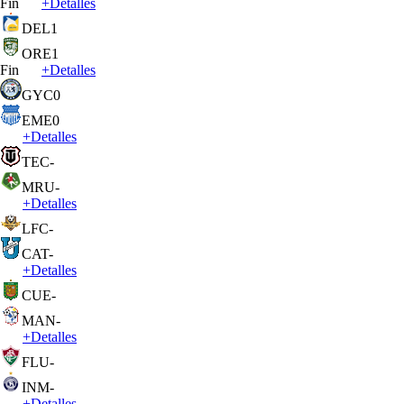
Fin
+
Detalles
DEL
1
ORE
1
Fin
+
Detalles
GYC
0
EME
0
+
Detalles
TEC
-
MRU
-
+
Detalles
LFC
-
CAT
-
+
Detalles
CUE
-
MAN
-
+
Detalles
FLU
-
INM
-
+
Detalles