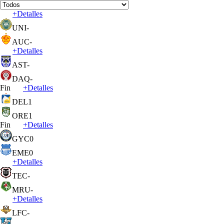
+
Detalles
UNI
-
AUC
-
+
Detalles
AST
-
DAQ
-
Fin
+
Detalles
DEL
1
ORE
1
Fin
+
Detalles
GYC
0
EME
0
+
Detalles
TEC
-
MRU
-
+
Detalles
LFC
-