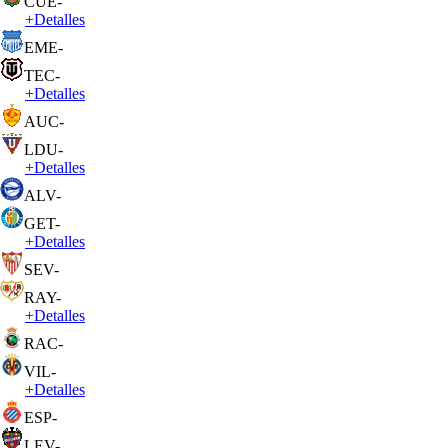
CUE
-
+
Detalles
EME
-
TEC
-
+
Detalles
AUC
-
LDU
-
+
Detalles
ALV
-
GET
-
+
Detalles
SEV
-
RAY
-
+
Detalles
RAC
-
VIL
-
+
Detalles
ESP
-
LEV
-