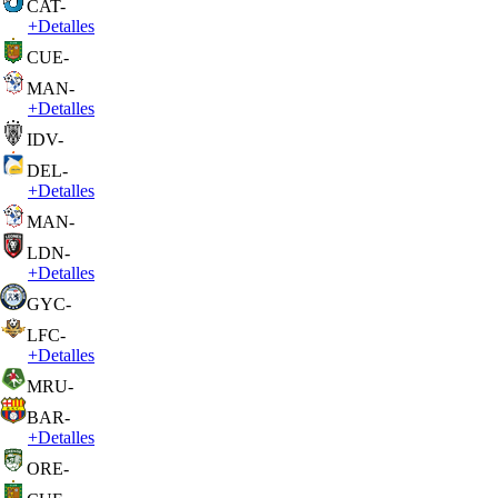
CAT
-
+
Detalles
CUE
-
MAN
-
+
Detalles
IDV
-
DEL
-
+
Detalles
MAN
-
LDN
-
+
Detalles
GYC
-
LFC
-
+
Detalles
MRU
-
BAR
-
+
Detalles
ORE
-