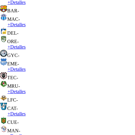
+
Detalles
BAR
-
MAC
-
+
Detalles
DEL
-
ORE
-
+
Detalles
GYC
-
EME
-
+
Detalles
TEC
-
MRU
-
+
Detalles
LFC
-
CAT
-
+
Detalles
CUE
-
MAN
-