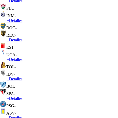
+
Detalles
FLU
-
INM
-
+
Detalles
BOC
-
REC
-
+
Detalles
EST
-
UCA
-
+
Detalles
TOL
-
IDV
-
+
Detalles
BOL
-
SPA
-
+
Detalles
PSG
-
ASV
-
+
Detalles