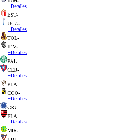
INM
-
+
Detalles
EST
-
UCA
-
+
Detalles
TOL
-
IDV
-
+
Detalles
PAL
-
CER
-
+
Detalles
PLA
-
COQ
-
+
Detalles
CRU
-
FLA
-
+
Detalles
MIR
-
LDU
-