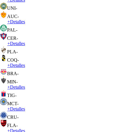
UNI
-
AUC
-
+
Detalles
PAL
-
CER
-
+
Detalles
PLA
-
COQ
-
+
Detalles
BRA
-
MIN
-
+
Detalles
TIG
-
MCT
-
+
Detalles
CRU
-
FLA
-
+
Detalles