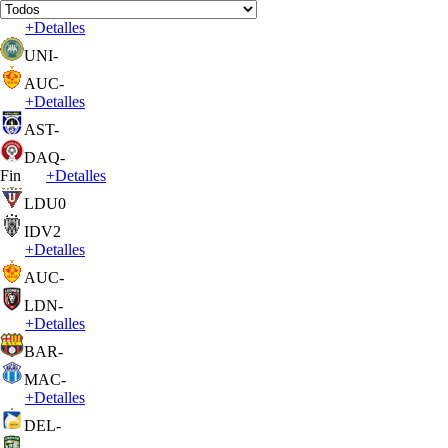
+
Detalles
UNI
-
AUC
-
+
Detalles
AST
-
DAQ
-
Fin
+
Detalles
LDU
0
IDV
2
+
Detalles
AUC
-
LDN
-
+
Detalles
BAR
-
MAC
-
+
Detalles
DEL
-