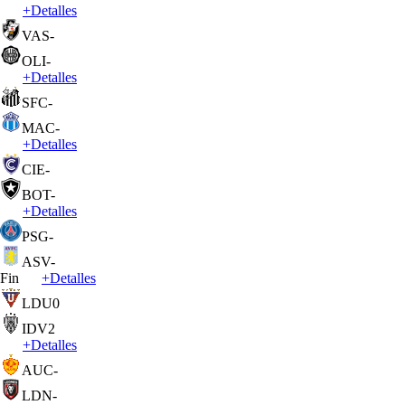
+
Detalles
VAS
-
OLI
-
+
Detalles
SFC
-
MAC
-
+
Detalles
CIE
-
BOT
-
+
Detalles
PSG
-
ASV
-
Fin
+
Detalles
LDU
0
IDV
2
+
Detalles
AUC
-
LDN
-