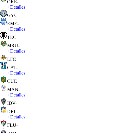
ORE
-
+
Detalles
GYC
-
EME
-
+
Detalles
TEC
-
MRU
-
+
Detalles
LFC
-
CAT
-
+
Detalles
CUE
-
MAN
-
+
Detalles
IDV
-
DEL
-
+
Detalles
FLU
-