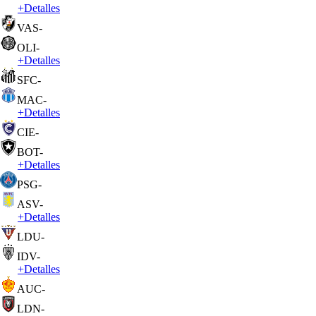
+
Detalles
VAS
-
OLI
-
+
Detalles
SFC
-
MAC
-
+
Detalles
CIE
-
BOT
-
+
Detalles
PSG
-
ASV
-
+
Detalles
LDU
-
IDV
-
+
Detalles
AUC
-
LDN
-