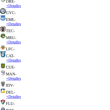
ORE
-
+
Detalles
GYC
-
EME
-
+
Detalles
TEC
-
MRU
-
+
Detalles
LFC
-
CAT
-
+
Detalles
CUE
-
MAN
-
+
Detalles
IDV
-
DEL
-
+
Detalles
FLU
-