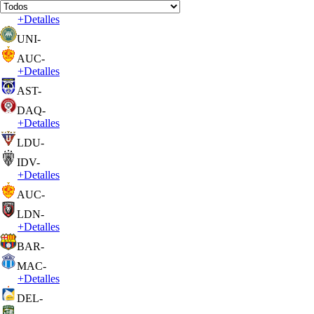
+
Detalles
UNI
-
AUC
-
+
Detalles
AST
-
DAQ
-
+
Detalles
LDU
-
IDV
-
+
Detalles
AUC
-
LDN
-
+
Detalles
BAR
-
MAC
-
+
Detalles
DEL
-