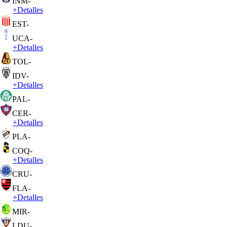
INM
-
+
Detalles
EST
-
UCA
-
+
Detalles
TOL
-
IDV
-
+
Detalles
PAL
-
CER
-
+
Detalles
PLA
-
COQ
-
+
Detalles
CRU
-
FLA
-
+
Detalles
MIR
-
LDU
-