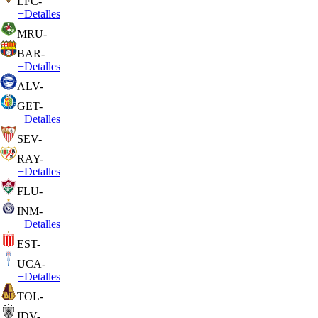
LFC
-
+
Detalles
MRU
-
BAR
-
+
Detalles
ALV
-
GET
-
+
Detalles
SEV
-
RAY
-
+
Detalles
FLU
-
INM
-
+
Detalles
EST
-
UCA
-
+
Detalles
TOL
-
IDV
-