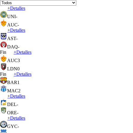
+
Detalles
UNI
-
AUC
-
+
Detalles
AST
-
DAQ
-
Fin
+
Detalles
AUC
3
LDN
0
Fin
+
Detalles
BAR
1
MAC
2
+
Detalles
DEL
-
ORE
-
+
Detalles
GYC
-