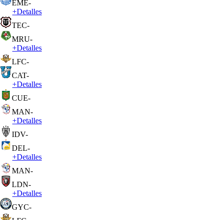
EME
-
+
Detalles
TEC
-
MRU
-
+
Detalles
LFC
-
CAT
-
+
Detalles
CUE
-
MAN
-
+
Detalles
IDV
-
DEL
-
+
Detalles
MAN
-
LDN
-
+
Detalles
GYC
-