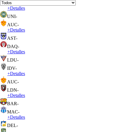
+
Detalles
UNI
-
AUC
-
+
Detalles
AST
-
DAQ
-
+
Detalles
LDU
-
IDV
-
+
Detalles
AUC
-
LDN
-
+
Detalles
BAR
-
MAC
-
+
Detalles
DEL
-