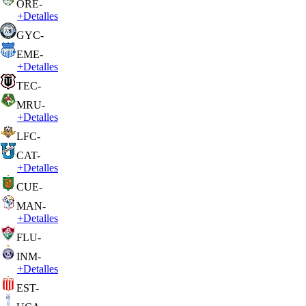
ORE
-
+
Detalles
GYC
-
EME
-
+
Detalles
TEC
-
MRU
-
+
Detalles
LFC
-
CAT
-
+
Detalles
CUE
-
MAN
-
+
Detalles
FLU
-
INM
-
+
Detalles
EST
-