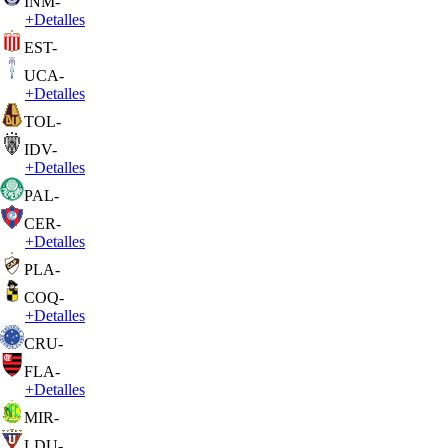
INM
-
+
Detalles
EST
-
UCA
-
+
Detalles
TOL
-
IDV
-
+
Detalles
PAL
-
CER
-
+
Detalles
PLA
-
COQ
-
+
Detalles
CRU
-
FLA
-
+
Detalles
MIR
-
LDU
-