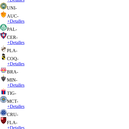
UNI
-
AUC
-
+
Detalles
PAL
-
CER
-
+
Detalles
PLA
-
COQ
-
+
Detalles
BRA
-
MIN
-
+
Detalles
TIG
-
MCT
-
+
Detalles
CRU
-
FLA
-
+
Detalles