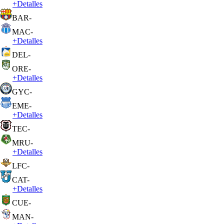
+
Detalles
BAR
-
MAC
-
+
Detalles
DEL
-
ORE
-
+
Detalles
GYC
-
EME
-
+
Detalles
TEC
-
MRU
-
+
Detalles
LFC
-
CAT
-
+
Detalles
CUE
-
MAN
-