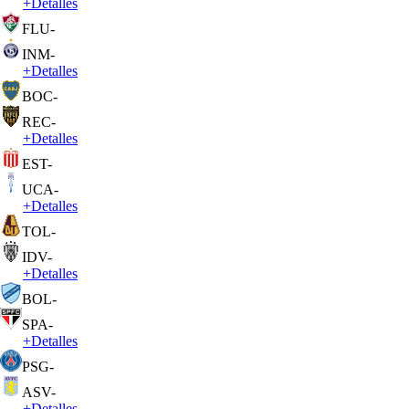
+
Detalles
FLU
-
INM
-
+
Detalles
BOC
-
REC
-
+
Detalles
EST
-
UCA
-
+
Detalles
TOL
-
IDV
-
+
Detalles
BOL
-
SPA
-
+
Detalles
PSG
-
ASV
-
+
Detalles