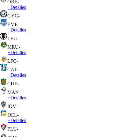
ORE
-
+
Detalles
GYC
-
EME
-
+
Detalles
TEC
-
MRU
-
+
Detalles
LFC
-
CAT
-
+
Detalles
CUE
-
MAN
-
+
Detalles
IDV
-
DEL
-
+
Detalles
FLU
-