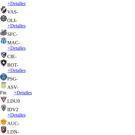
+
Detalles
VAS
-
OLI
-
+
Detalles
SFC
-
MAC
-
+
Detalles
CIE
-
BOT
-
+
Detalles
PSG
-
ASV
-
Fin
+
Detalles
LDU
0
IDV
2
+
Detalles
AUC
-
LDN
-