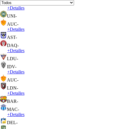
+
Detalles
UNI
-
AUC
-
+
Detalles
AST
-
DAQ
-
+
Detalles
LDU
-
IDV
-
+
Detalles
AUC
-
LDN
-
+
Detalles
BAR
-
MAC
-
+
Detalles
DEL
-