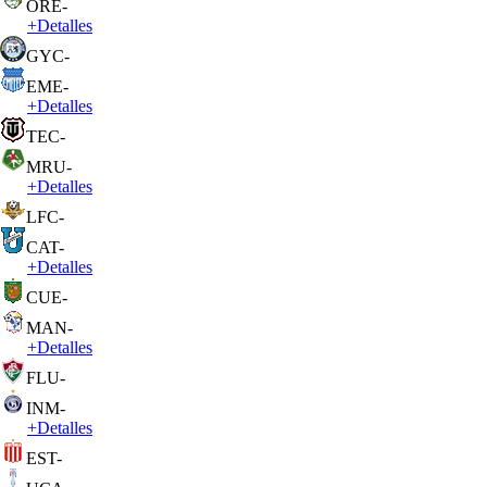
ORE
-
+
Detalles
GYC
-
EME
-
+
Detalles
TEC
-
MRU
-
+
Detalles
LFC
-
CAT
-
+
Detalles
CUE
-
MAN
-
+
Detalles
FLU
-
INM
-
+
Detalles
EST
-