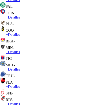
PAL
-
CER
-
+
Detalles
PLA
-
COQ
-
+
Detalles
BRA
-
MIN
-
+
Detalles
TIG
-
MCT
-
+
Detalles
CRU
-
FLA
-
+
Detalles
SFE
-
RIV
-
+
Detalles