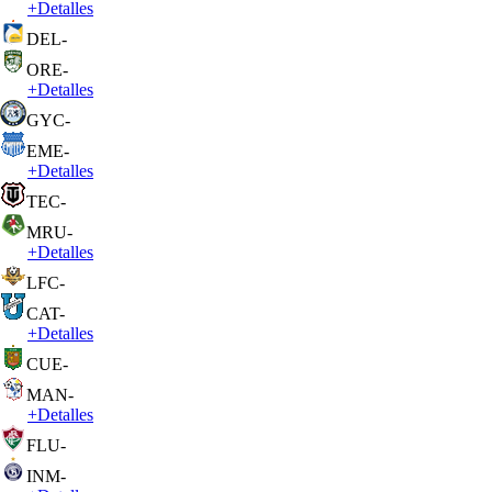
+
Detalles
DEL
-
ORE
-
+
Detalles
GYC
-
EME
-
+
Detalles
TEC
-
MRU
-
+
Detalles
LFC
-
CAT
-
+
Detalles
CUE
-
MAN
-
+
Detalles
FLU
-
INM
-