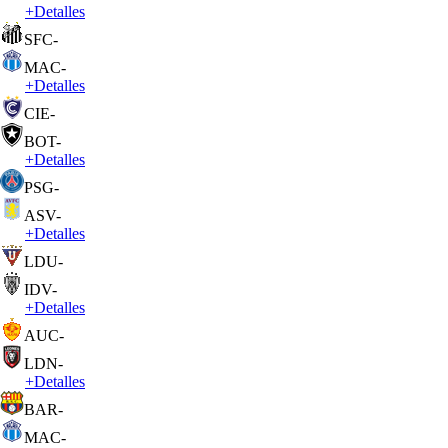
+
Detalles
SFC
-
MAC
-
+
Detalles
CIE
-
BOT
-
+
Detalles
PSG
-
ASV
-
+
Detalles
LDU
-
IDV
-
+
Detalles
AUC
-
LDN
-
+
Detalles
BAR
-
MAC
-