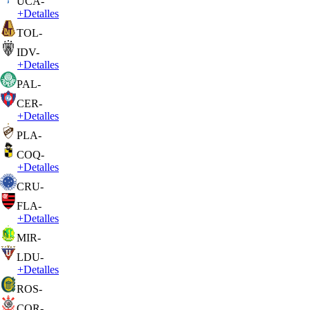
UCA
-
+
Detalles
TOL
-
IDV
-
+
Detalles
PAL
-
CER
-
+
Detalles
PLA
-
COQ
-
+
Detalles
CRU
-
FLA
-
+
Detalles
MIR
-
LDU
-
+
Detalles
ROS
-
COR
-