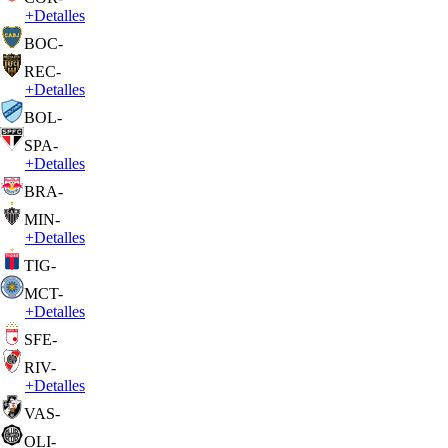
+
Detalles
BOC
-
REC
-
+
Detalles
BOL
-
SPA
-
+
Detalles
BRA
-
MIN
-
+
Detalles
TIG
-
MCT
-
+
Detalles
SFE
-
RIV
-
+
Detalles
VAS
-
OLI
-