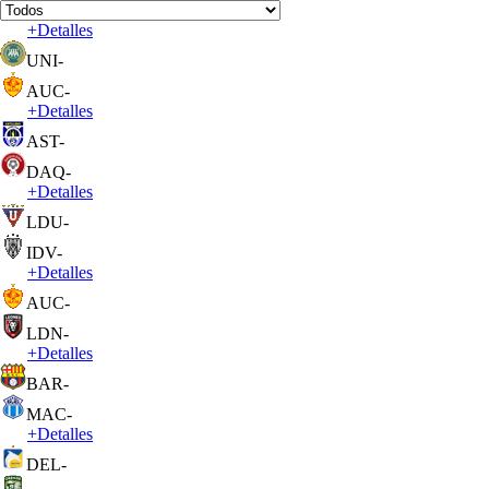
+
Detalles
UNI
-
AUC
-
+
Detalles
AST
-
DAQ
-
+
Detalles
LDU
-
IDV
-
+
Detalles
AUC
-
LDN
-
+
Detalles
BAR
-
MAC
-
+
Detalles
DEL
-