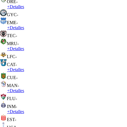
ORE
-
+
Detalles
GYC
-
EME
-
+
Detalles
TEC
-
MRU
-
+
Detalles
LFC
-
CAT
-
+
Detalles
CUE
-
MAN
-
+
Detalles
FLU
-
INM
-
+
Detalles
EST
-