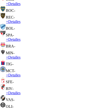
+
Detalles
BOC
-
REC
-
+
Detalles
BOL
-
SPA
-
+
Detalles
BRA
-
MIN
-
+
Detalles
TIG
-
MCT
-
+
Detalles
SFE
-
RIV
-
+
Detalles
VAS
-
OLI
-