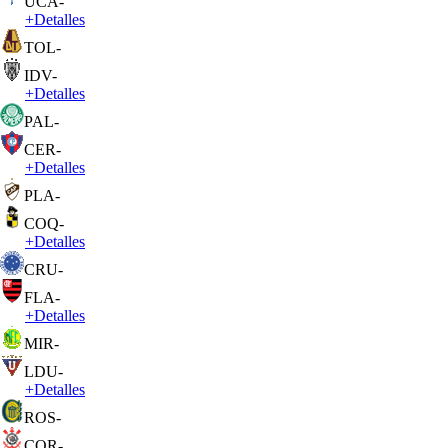
UCA
-
+
Detalles
TOL
-
IDV
-
+
Detalles
PAL
-
CER
-
+
Detalles
PLA
-
COQ
-
+
Detalles
CRU
-
FLA
-
+
Detalles
MIR
-
LDU
-
+
Detalles
ROS
-
COR
-