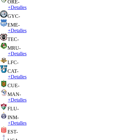
ORE
-
+
Detalles
GYC
-
EME
-
+
Detalles
TEC
-
MRU
-
+
Detalles
LFC
-
CAT
-
+
Detalles
CUE
-
MAN
-
+
Detalles
FLU
-
INM
-
+
Detalles
EST
-