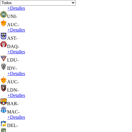
+
Detalles
UNI
-
AUC
-
+
Detalles
AST
-
DAQ
-
+
Detalles
LDU
-
IDV
-
+
Detalles
AUC
-
LDN
-
+
Detalles
BAR
-
MAC
-
+
Detalles
DEL
-