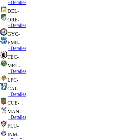
+
Detalles
DEL
-
ORE
-
+
Detalles
GYC
-
EME
-
+
Detalles
TEC
-
MRU
-
+
Detalles
LFC
-
CAT
-
+
Detalles
CUE
-
MAN
-
+
Detalles
FLU
-
INM
-