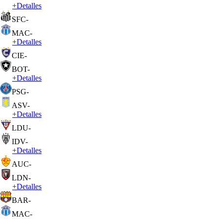
+
Detalles
SFC
-
MAC
-
+
Detalles
CIE
-
BOT
-
+
Detalles
PSG
-
ASV
-
+
Detalles
LDU
-
IDV
-
+
Detalles
AUC
-
LDN
-
+
Detalles
BAR
-
MAC
-