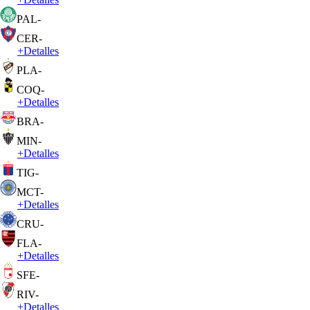
PAL
-
CER
-
+
Detalles
PLA
-
COQ
-
+
Detalles
BRA
-
MIN
-
+
Detalles
TIG
-
MCT
-
+
Detalles
CRU
-
FLA
-
+
Detalles
SFE
-
RIV
-
+
Detalles