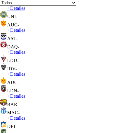
+
Detalles
UNI
-
AUC
-
+
Detalles
AST
-
DAQ
-
+
Detalles
LDU
-
IDV
-
+
Detalles
AUC
-
LDN
-
+
Detalles
BAR
-
MAC
-
+
Detalles
DEL
-