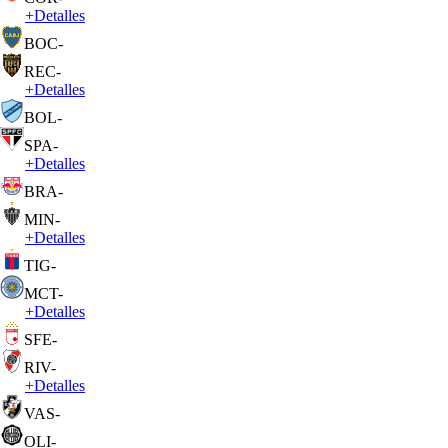
+
Detalles
BOC
-
REC
-
+
Detalles
BOL
-
SPA
-
+
Detalles
BRA
-
MIN
-
+
Detalles
TIG
-
MCT
-
+
Detalles
SFE
-
RIV
-
+
Detalles
VAS
-
OLI
-