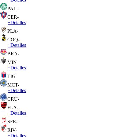
PAL
-
CER
-
+
Detalles
PLA
-
COQ
-
+
Detalles
BRA
-
MIN
-
+
Detalles
TIG
-
MCT
-
+
Detalles
CRU
-
FLA
-
+
Detalles
SFE
-
RIV
-
+
Detalles