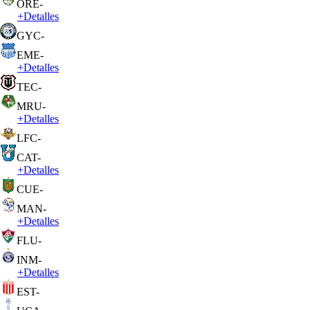
ORE
-
+
Detalles
GYC
-
EME
-
+
Detalles
TEC
-
MRU
-
+
Detalles
LFC
-
CAT
-
+
Detalles
CUE
-
MAN
-
+
Detalles
FLU
-
INM
-
+
Detalles
EST
-