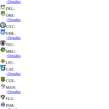
+
Detalles
DEL
-
ORE
-
+
Detalles
GYC
-
EME
-
+
Detalles
TEC
-
MRU
-
+
Detalles
LFC
-
CAT
-
+
Detalles
CUE
-
MAN
-
+
Detalles
FLU
-
INM
-