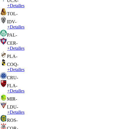
UCA
-
+
Detalles
TOL
-
IDV
-
+
Detalles
PAL
-
CER
-
+
Detalles
PLA
-
COQ
-
+
Detalles
CRU
-
FLA
-
+
Detalles
MIR
-
LDU
-
+
Detalles
ROS
-
COR
-