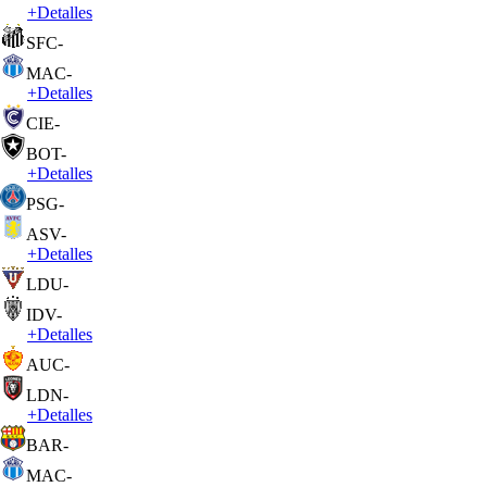
+
Detalles
SFC
-
MAC
-
+
Detalles
CIE
-
BOT
-
+
Detalles
PSG
-
ASV
-
+
Detalles
LDU
-
IDV
-
+
Detalles
AUC
-
LDN
-
+
Detalles
BAR
-
MAC
-