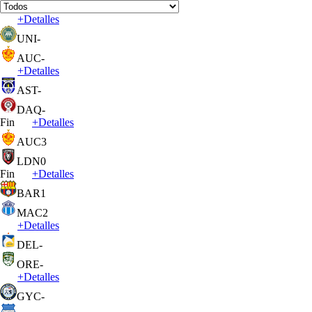
+
Detalles
UNI
-
AUC
-
+
Detalles
AST
-
DAQ
-
Fin
+
Detalles
AUC
3
LDN
0
Fin
+
Detalles
BAR
1
MAC
2
+
Detalles
DEL
-
ORE
-
+
Detalles
GYC
-