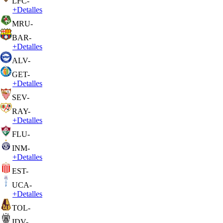
LFC
-
+
Detalles
MRU
-
BAR
-
+
Detalles
ALV
-
GET
-
+
Detalles
SEV
-
RAY
-
+
Detalles
FLU
-
INM
-
+
Detalles
EST
-
UCA
-
+
Detalles
TOL
-
IDV
-