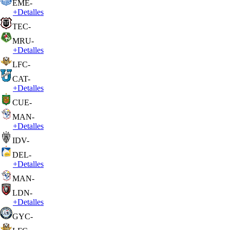
EME
-
+
Detalles
TEC
-
MRU
-
+
Detalles
LFC
-
CAT
-
+
Detalles
CUE
-
MAN
-
+
Detalles
IDV
-
DEL
-
+
Detalles
MAN
-
LDN
-
+
Detalles
GYC
-