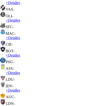
+
Detalles
VAS
-
OLI
-
+
Detalles
SFC
-
MAC
-
+
Detalles
CIE
-
BOT
-
+
Detalles
PSG
-
ASV
-
+
Detalles
LDU
-
IDV
-
+
Detalles
AUC
-
LDN
-