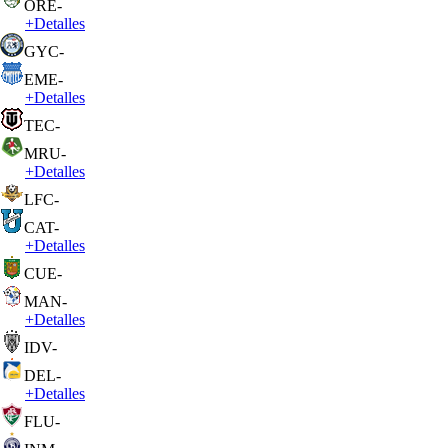
ORE
-
+
Detalles
GYC
-
EME
-
+
Detalles
TEC
-
MRU
-
+
Detalles
LFC
-
CAT
-
+
Detalles
CUE
-
MAN
-
+
Detalles
IDV
-
DEL
-
+
Detalles
FLU
-