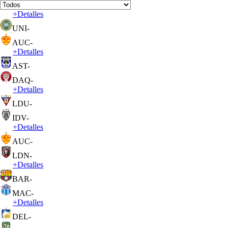
+
Detalles
UNI
-
AUC
-
+
Detalles
AST
-
DAQ
-
+
Detalles
LDU
-
IDV
-
+
Detalles
AUC
-
LDN
-
+
Detalles
BAR
-
MAC
-
+
Detalles
DEL
-