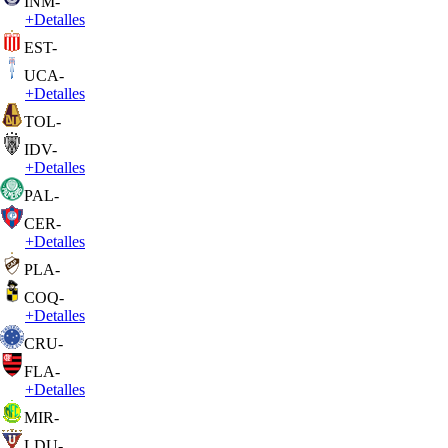
INM
-
+
Detalles
EST
-
UCA
-
+
Detalles
TOL
-
IDV
-
+
Detalles
PAL
-
CER
-
+
Detalles
PLA
-
COQ
-
+
Detalles
CRU
-
FLA
-
+
Detalles
MIR
-
LDU
-