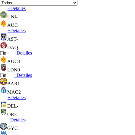
+
Detalles
UNI
-
AUC
-
+
Detalles
AST
-
DAQ
-
Fin
+
Detalles
AUC
3
LDN
0
Fin
+
Detalles
BAR
1
MAC
2
+
Detalles
DEL
-
ORE
-
+
Detalles
GYC
-