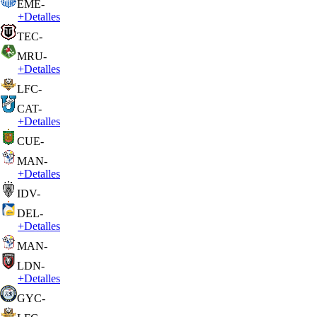
EME
-
+
Detalles
TEC
-
MRU
-
+
Detalles
LFC
-
CAT
-
+
Detalles
CUE
-
MAN
-
+
Detalles
IDV
-
DEL
-
+
Detalles
MAN
-
LDN
-
+
Detalles
GYC
-