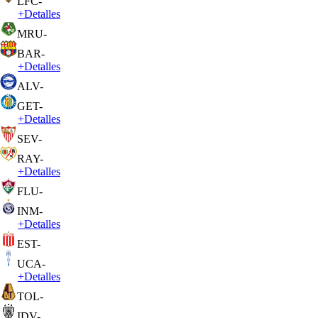
LFC
-
+
Detalles
MRU
-
BAR
-
+
Detalles
ALV
-
GET
-
+
Detalles
SEV
-
RAY
-
+
Detalles
FLU
-
INM
-
+
Detalles
EST
-
UCA
-
+
Detalles
TOL
-
IDV
-