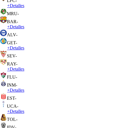
LFC
-
+
Detalles
MRU
-
BAR
-
+
Detalles
ALV
-
GET
-
+
Detalles
SEV
-
RAY
-
+
Detalles
FLU
-
INM
-
+
Detalles
EST
-
UCA
-
+
Detalles
TOL
-
IDV
-