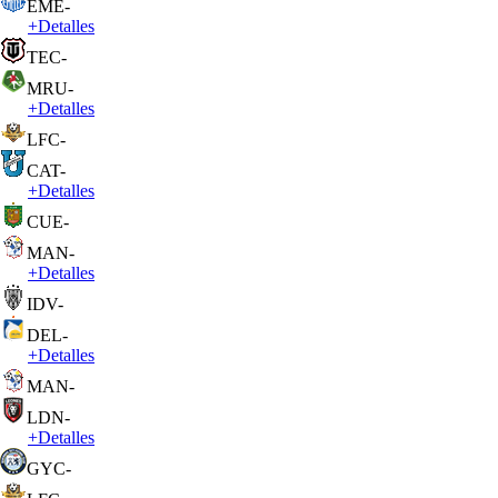
EME
-
+
Detalles
TEC
-
MRU
-
+
Detalles
LFC
-
CAT
-
+
Detalles
CUE
-
MAN
-
+
Detalles
IDV
-
DEL
-
+
Detalles
MAN
-
LDN
-
+
Detalles
GYC
-