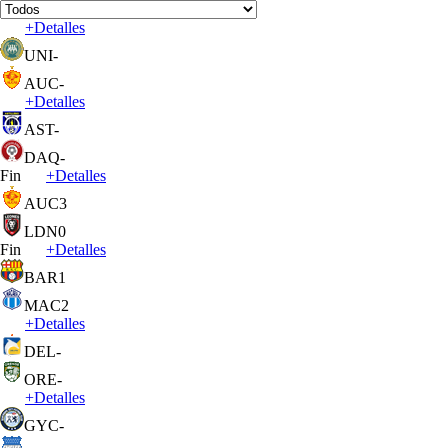
+
Detalles
UNI
-
AUC
-
+
Detalles
AST
-
DAQ
-
Fin
+
Detalles
AUC
3
LDN
0
Fin
+
Detalles
BAR
1
MAC
2
+
Detalles
DEL
-
ORE
-
+
Detalles
GYC
-