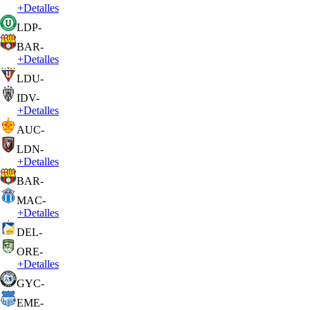
+
Detalles
LDP
-
BAR
-
+
Detalles
LDU
-
IDV
-
+
Detalles
AUC
-
LDN
-
+
Detalles
BAR
-
MAC
-
+
Detalles
DEL
-
ORE
-
+
Detalles
GYC
-
EME
-