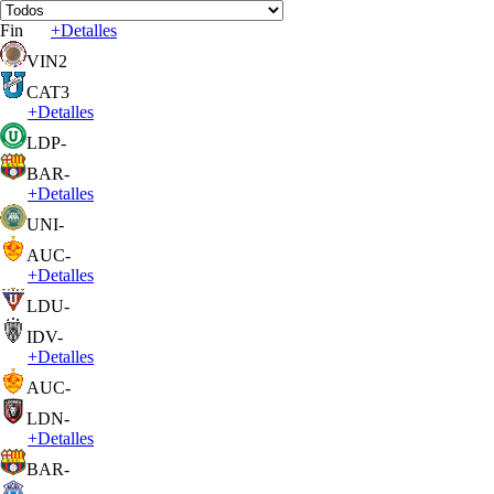
Fin
+
Detalles
VIN
2
CAT
3
+
Detalles
LDP
-
BAR
-
+
Detalles
UNI
-
AUC
-
+
Detalles
LDU
-
IDV
-
+
Detalles
AUC
-
LDN
-
+
Detalles
BAR
-