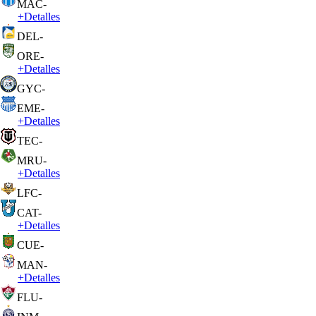
MAC
-
+
Detalles
DEL
-
ORE
-
+
Detalles
GYC
-
EME
-
+
Detalles
TEC
-
MRU
-
+
Detalles
LFC
-
CAT
-
+
Detalles
CUE
-
MAN
-
+
Detalles
FLU
-