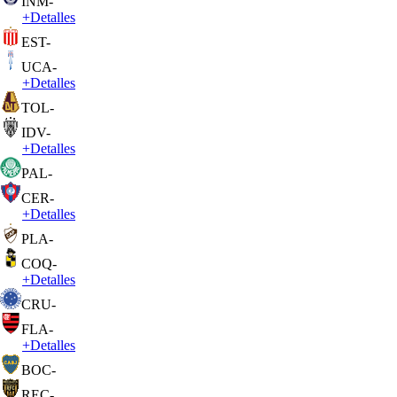
INM
-
+
Detalles
EST
-
UCA
-
+
Detalles
TOL
-
IDV
-
+
Detalles
PAL
-
CER
-
+
Detalles
PLA
-
COQ
-
+
Detalles
CRU
-
FLA
-
+
Detalles
BOC
-
REC
-