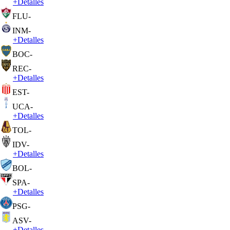
+
Detalles
FLU
-
INM
-
+
Detalles
BOC
-
REC
-
+
Detalles
EST
-
UCA
-
+
Detalles
TOL
-
IDV
-
+
Detalles
BOL
-
SPA
-
+
Detalles
PSG
-
ASV
-
+
Detalles