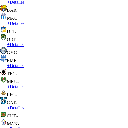
+
Detalles
BAR
-
MAC
-
+
Detalles
DEL
-
ORE
-
+
Detalles
GYC
-
EME
-
+
Detalles
TEC
-
MRU
-
+
Detalles
LFC
-
CAT
-
+
Detalles
CUE
-
MAN
-