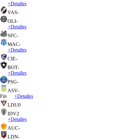
+
Detalles
VAS
-
OLI
-
+
Detalles
SFC
-
MAC
-
+
Detalles
CIE
-
BOT
-
+
Detalles
PSG
-
ASV
-
Fin
+
Detalles
LDU
0
IDV
2
+
Detalles
AUC
-
LDN
-