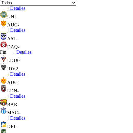
+
Detalles
UNI
-
AUC
-
+
Detalles
AST
-
DAQ
-
Fin
+
Detalles
LDU
0
IDV
2
+
Detalles
AUC
-
LDN
-
+
Detalles
BAR
-
MAC
-
+
Detalles
DEL
-