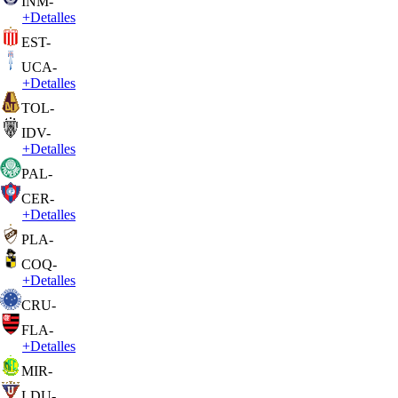
INM
-
+
Detalles
EST
-
UCA
-
+
Detalles
TOL
-
IDV
-
+
Detalles
PAL
-
CER
-
+
Detalles
PLA
-
COQ
-
+
Detalles
CRU
-
FLA
-
+
Detalles
MIR
-
LDU
-