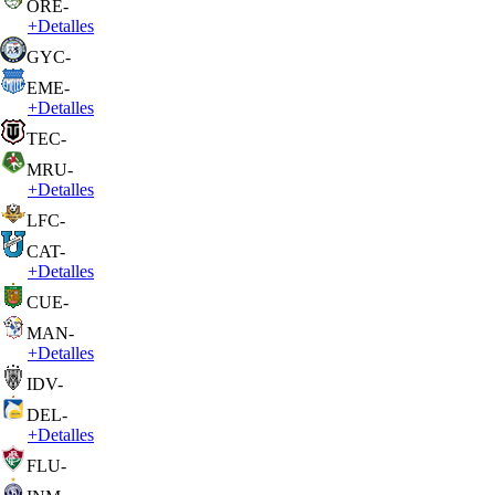
ORE
-
+
Detalles
GYC
-
EME
-
+
Detalles
TEC
-
MRU
-
+
Detalles
LFC
-
CAT
-
+
Detalles
CUE
-
MAN
-
+
Detalles
IDV
-
DEL
-
+
Detalles
FLU
-