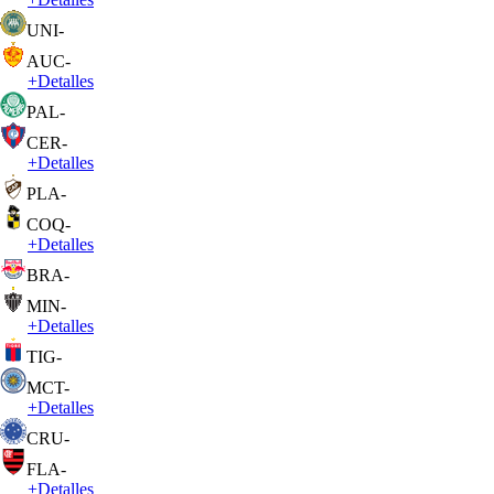
UNI
-
AUC
-
+
Detalles
PAL
-
CER
-
+
Detalles
PLA
-
COQ
-
+
Detalles
BRA
-
MIN
-
+
Detalles
TIG
-
MCT
-
+
Detalles
CRU
-
FLA
-
+
Detalles