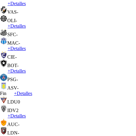
+
Detalles
VAS
-
OLI
-
+
Detalles
SFC
-
MAC
-
+
Detalles
CIE
-
BOT
-
+
Detalles
PSG
-
ASV
-
Fin
+
Detalles
LDU
0
IDV
2
+
Detalles
AUC
-
LDN
-