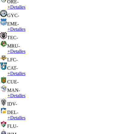
ORE
-
+
Detalles
GYC
-
EME
-
+
Detalles
TEC
-
MRU
-
+
Detalles
LFC
-
CAT
-
+
Detalles
CUE
-
MAN
-
+
Detalles
IDV
-
DEL
-
+
Detalles
FLU
-