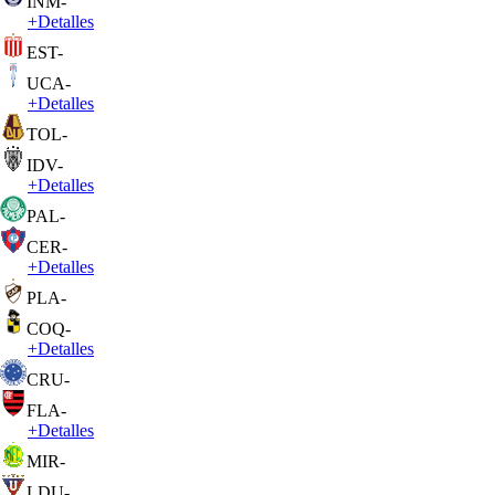
INM
-
+
Detalles
EST
-
UCA
-
+
Detalles
TOL
-
IDV
-
+
Detalles
PAL
-
CER
-
+
Detalles
PLA
-
COQ
-
+
Detalles
CRU
-
FLA
-
+
Detalles
MIR
-
LDU
-