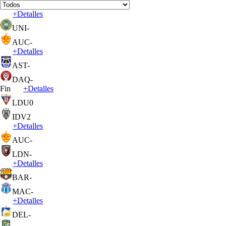
+
Detalles
UNI
-
AUC
-
+
Detalles
AST
-
DAQ
-
Fin
+
Detalles
LDU
0
IDV
2
+
Detalles
AUC
-
LDN
-
+
Detalles
BAR
-
MAC
-
+
Detalles
DEL
-