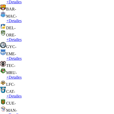
+
Detalles
BAR
-
MAC
-
+
Detalles
DEL
-
ORE
-
+
Detalles
GYC
-
EME
-
+
Detalles
TEC
-
MRU
-
+
Detalles
LFC
-
CAT
-
+
Detalles
CUE
-
MAN
-