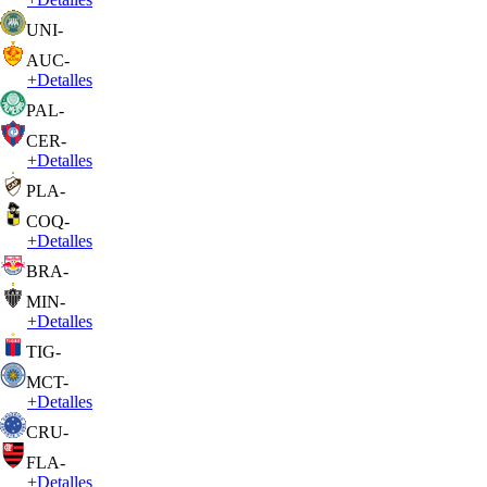
UNI
-
AUC
-
+
Detalles
PAL
-
CER
-
+
Detalles
PLA
-
COQ
-
+
Detalles
BRA
-
MIN
-
+
Detalles
TIG
-
MCT
-
+
Detalles
CRU
-
FLA
-
+
Detalles