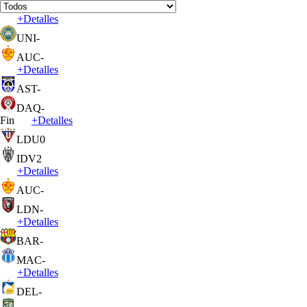
+
Detalles
UNI
-
AUC
-
+
Detalles
AST
-
DAQ
-
Fin
+
Detalles
LDU
0
IDV
2
+
Detalles
AUC
-
LDN
-
+
Detalles
BAR
-
MAC
-
+
Detalles
DEL
-