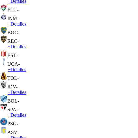
+
Detalles
FLU
-
INM
-
+
Detalles
BOC
-
REC
-
+
Detalles
EST
-
UCA
-
+
Detalles
TOL
-
IDV
-
+
Detalles
BOL
-
SPA
-
+
Detalles
PSG
-
ASV
-
+
Detalles