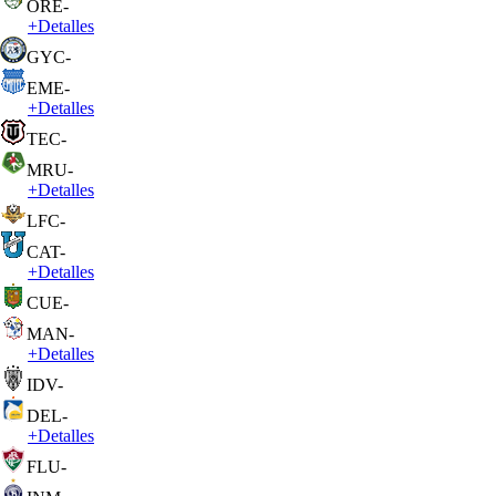
ORE
-
+
Detalles
GYC
-
EME
-
+
Detalles
TEC
-
MRU
-
+
Detalles
LFC
-
CAT
-
+
Detalles
CUE
-
MAN
-
+
Detalles
IDV
-
DEL
-
+
Detalles
FLU
-