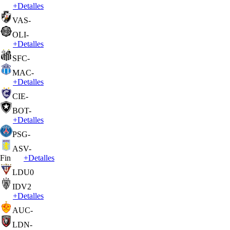
+
Detalles
VAS
-
OLI
-
+
Detalles
SFC
-
MAC
-
+
Detalles
CIE
-
BOT
-
+
Detalles
PSG
-
ASV
-
Fin
+
Detalles
LDU
0
IDV
2
+
Detalles
AUC
-
LDN
-