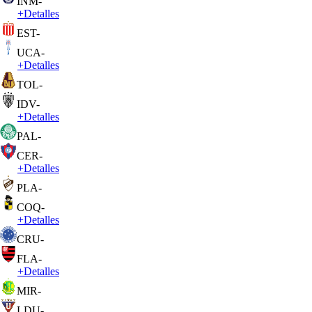
INM
-
+
Detalles
EST
-
UCA
-
+
Detalles
TOL
-
IDV
-
+
Detalles
PAL
-
CER
-
+
Detalles
PLA
-
COQ
-
+
Detalles
CRU
-
FLA
-
+
Detalles
MIR
-
LDU
-