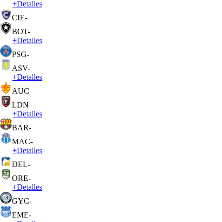
+
Detalles
CIE
-
BOT
-
+
Detalles
PSG
-
ASV
-
+
Detalles
AUC
LDN
+
Detalles
BAR
-
MAC
-
+
Detalles
DEL
-
ORE
-
+
Detalles
GYC
-
EME
-