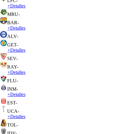
LFC
-
+
Detalles
MRU
-
BAR
-
+
Detalles
ALV
-
GET
-
+
Detalles
SEV
-
RAY
-
+
Detalles
FLU
-
INM
-
+
Detalles
EST
-
UCA
-
+
Detalles
TOL
-
IDV
-