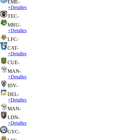
EME
-
+
Detalles
TEC
-
MRU
-
+
Detalles
LFC
-
CAT
-
+
Detalles
CUE
-
MAN
-
+
Detalles
IDV
-
DEL
-
+
Detalles
MAN
-
LDN
-
+
Detalles
GYC
-