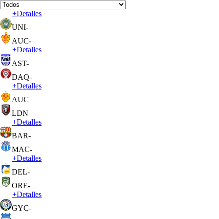
+
Detalles
UNI
-
AUC
-
+
Detalles
AST
-
DAQ
-
+
Detalles
AUC
LDN
+
Detalles
BAR
-
MAC
-
+
Detalles
DEL
-
ORE
-
+
Detalles
GYC
-